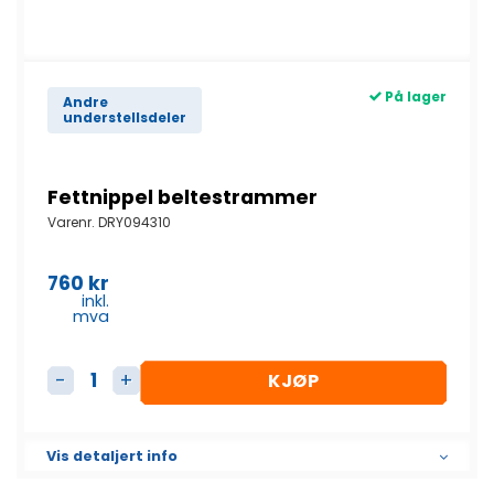
På lager
Andre
understellsdeler
Fettnippel beltestrammer
Varenr.
DRY094310
760
kr
inkl.
mva
KJØP
Fettnippel beltestrammer antall
Vis detaljert info