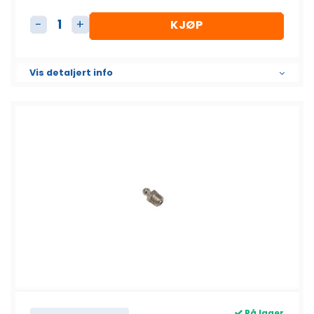
KJØP
Fettnippel komplett Hanix H15B antall
Vis detaljert info
På lager