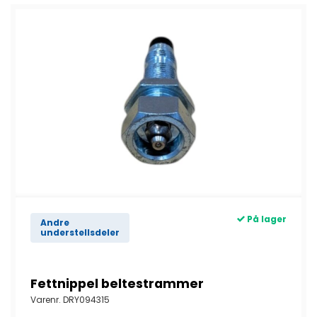
På lager
Andre
understellsdeler
Fettnippel beltestrammer
Varenr.
DRY094315