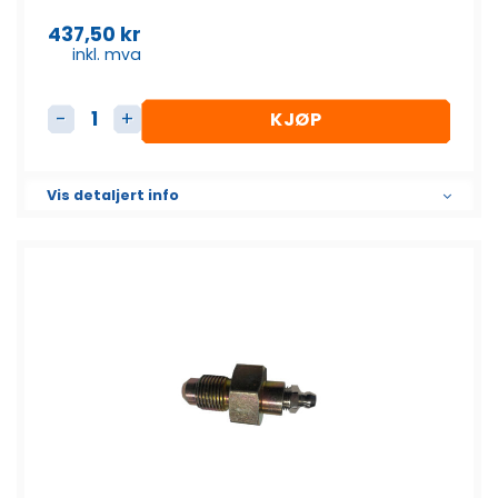
437,50
kr
inkl. mva
KJØP
Fettnippel beltestrammer antall
Vis detaljert info