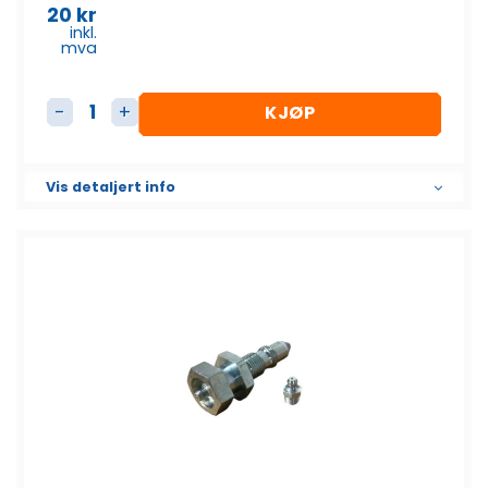
20
kr
inkl.
mva
KJØP
Fettnippel M8 90 grader antall
Vis detaljert info