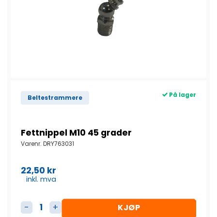
På lager
Beltestrammere
Fettnippel M10 45 grader
Varenr.
DRY763031
22,50
kr
inkl. mva
KJØP
Fettnippel M10 45 grader antall