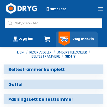
Skip
to
382 61 550
content
Products
search
Logg inn
Velg maskin
HJEM
/
RESERVEDELER
/
UNDERSTELLSDELER
/
BELTESTRAMMERE
/
SIDE 3
Beltestrammer komplett
Gaffel
Pakningssett beltestrammer