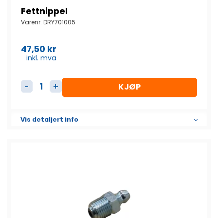
Fettnippel
Varenr.
DRY701005
47,50
kr
inkl. mva
KJØP
Fettnippel antall
Vis detaljert info