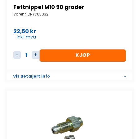
Fettnippel M10 90 grader
Varenr.
DRY763032
22,50
kr
inkl. mva
KJØP
Fettnippel M10 90 grader antall
Vis detaljert info