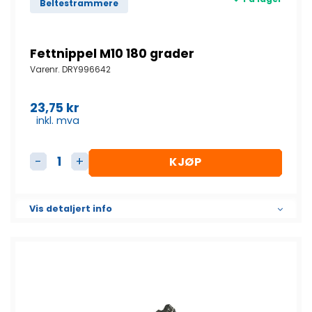
Beltestrammere
Fettnippel M10 180 grader
Varenr.
DRY996642
23,75
kr
inkl. mva
KJØP
Fettnippel M10 180 grader antall
Vis detaljert info