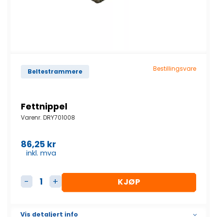
Bestillingsvare
Beltestrammere
Fettnippel
Varenr.
DRY701008
86,25
kr
inkl. mva
KJØP
Fettnippel antall
Vis detaljert info