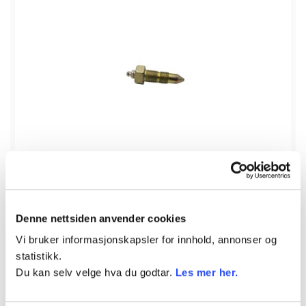
På lager
Beltestrammere
Denne nettsiden anvender cookies
Vi bruker informasjonskapsler for innhold, annonser og
Fettnippel beltestrammer
statistikk.
Varenr.
DRY968221
Du kan selv velge hva du godtar.
Les mer her.
687,50
kr