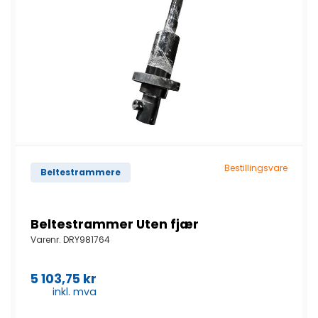
Bestillingsvare
Beltestrammere
Beltestrammer Uten fjær
Varenr.
DRY981764
5 103,75
kr
inkl. mva