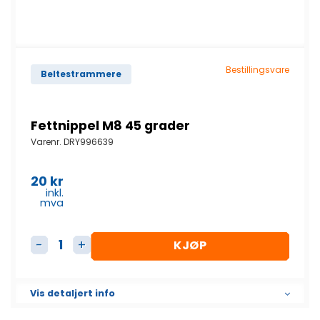
Bestillingsvare
Beltestrammere
Fettnippel M8 45 grader
Varenr.
DRY996639
20
kr
inkl.
mva
KJØP
Fettnippel M8 45 grader antall
Vis detaljert info