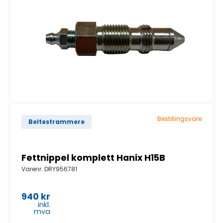
Bestillingsvare
Beltestrammere
Fettnippel komplett Hanix H15B
Varenr.
DRY956781
940
kr
inkl.
mva