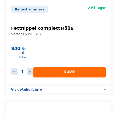
På lager
Beltestrammere
Fettnippel komplett H50B
Varenr.
DRY956782
940
kr
inkl.
mva
KJØP
Fettnippel komplett H50B antall
Vis detaljert info