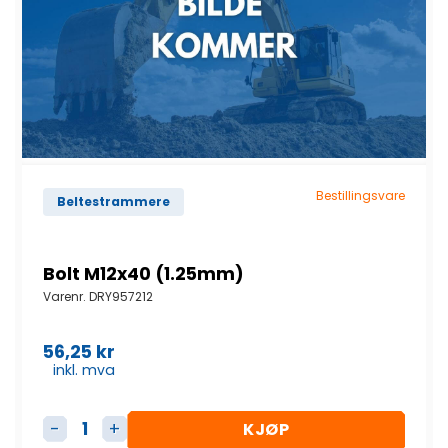
Bestillingsvare
Beltestrammere
Bolt M12x40 (1.25mm)
Varenr.
DRY957212
56,25
kr
inkl. mva
KJØP
Bolt M12x40 (1.25mm) antall