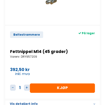
På lager
Beltestrammere
Fettnippel M14 (45 grader)
Varenr.
DRY957209
392,50
kr
inkl. mva
KJØP
Fettnippel M14 (45 grader) antall
Vis detaljert info