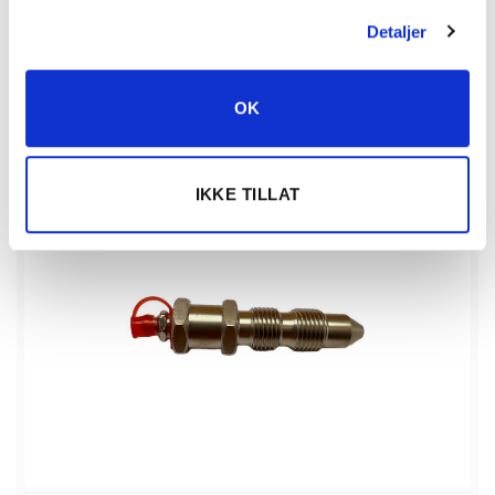
inkl. mva
Detaljer
KJØP
Fettnippel beltestrammer antall
OK
Vis detaljert info
IKKE TILLAT