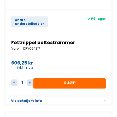
På lager
Andre
understellsdeler
Fettnippel beltestrammer
Varenr.
DRY094317
606,25
kr
inkl. mva
KJØP
Fettnippel beltestrammer antall
Vis detaljert info