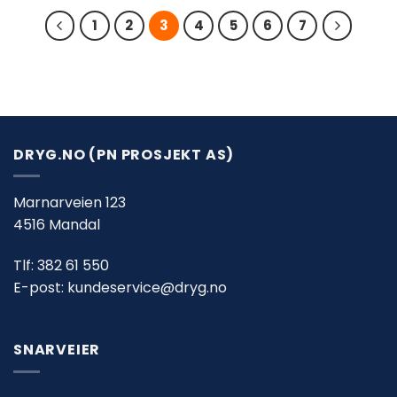
1
2
3
4
5
6
7
DRYG.NO (PN PROSJEKT AS)
Marnarveien 123
4516 Mandal
Tlf:
382 61 550
E-post:
kundeservice@dryg.no
SNARVEIER