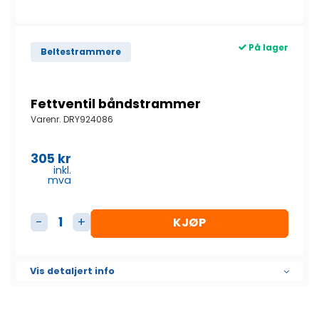
På lager
Beltestrammere
Fettventil båndstrammer
Varenr.
DRY924086
305
kr
inkl.
mva
KJØP
Fettventil båndstrammer antall
Vis detaljert info