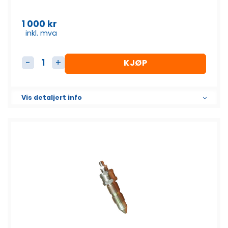
1 000
kr
inkl. mva
KJØP
Fettnippel antall
Vis detaljert info