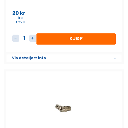
20
kr
inkl.
mva
KJØP
Fettnippel M8 180 grader antall
Vis detaljert info