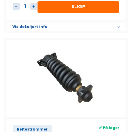
KJØP
Beltestrammer Uten fjær antall
Vis detaljert info
På lager
Beltestrammer