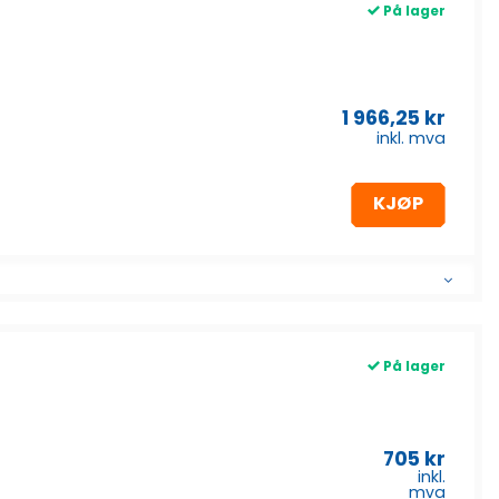
På lager
1 966,25
kr
inkl. mva
KJØP
På lager
705
kr
inkl.
mva