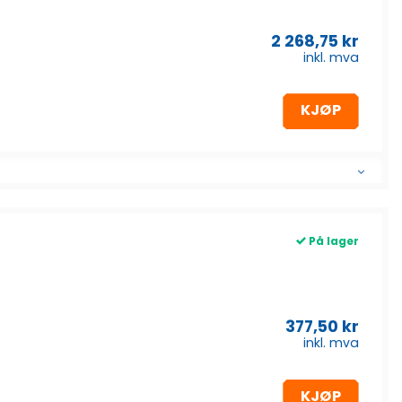
2 268,75
kr
inkl. mva
KJØP
På lager
377,50
kr
inkl. mva
KJØP