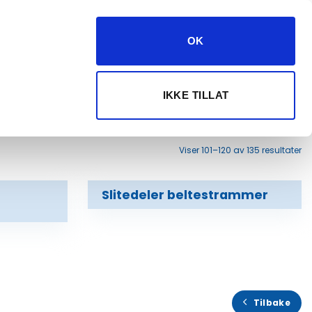
kundeservice@dryg.no
382 61 550
OK
Logg inn
Velg maskin
IKKE TILLAT
ANJER
Viser 101–120 av 135 resultater
Slitedeler beltestrammer
Tilbake