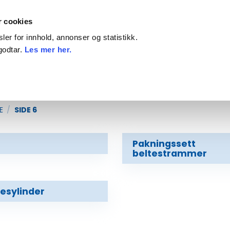
Priser inkl. mva
På
r cookies
er for innhold, annonser og statistikk.
godtar.
Les mer her.
ILBEHØR
DEKK, FELG OG KJETTING
KAMP
E
/
SIDE 6
Pakningssett
beltestrammer
sylinder