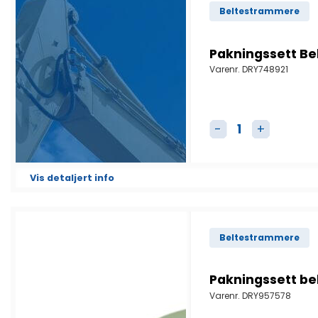
Beltestrammere
Pakningssett B
Varenr.
DRY748921
Pakningssett Bel
Vis detaljert info
Beltestrammere
Pakningssett b
Varenr.
DRY957578