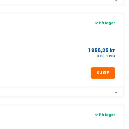
På lager
1 966,25
kr
inkl. mva
KJØP
På lager