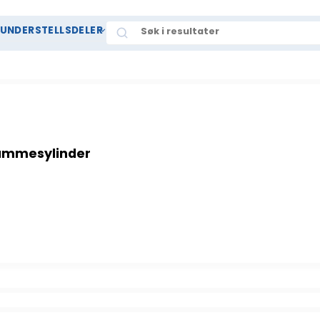
Search
UNDERSTELLSDELER
rammesylinder
mmesylinder antall