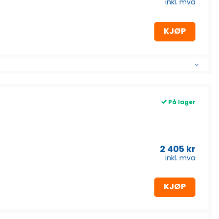
inkl. mva
KJØP
På lager
2 405
kr
inkl. mva
KJØP