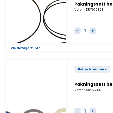
Pakningssett b
Varenr.
DRY976828
Pakningssett belt
Vis detaljert info
Beltestrammere
Pakningssett b
Varenr.
DRY658073