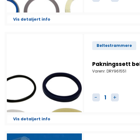
Pakningssett bel
Vis detaljert info
Beltestrammere
Pakningssett b
Varenr.
DRY961551
Pakningssett bel
Vis detaljert info