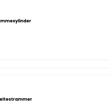
rammesylinder
mmesylinder antall
 beltestrammer