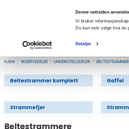
Skip
Fri frakt over 2500,- (gjelder vanlige pakker under 35kg)
to
Denne nettsiden anvende
content
Products
Vi bruker informasjonskapsl
search
Du kan selv velge hva du 
Detaljer
RESERVEDELER
UTSTYR OG REDSKAP
T
HJEM
/
RESERVEDELER
/
UNDERSTELLSDELER
/
BELTESTRAMMER
Beltestrammer komplett
Gaffel
Strammefjør
Stramme
Beltestrammere