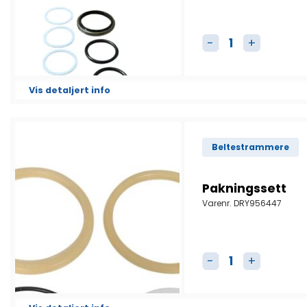
Pakningsett til b
Vis detaljert info
Beltestrammere
Pakningssett
Varenr.
DRY956447
Pakningssett anta