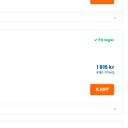
På lager
1 815
kr
inkl. mva
KJØP