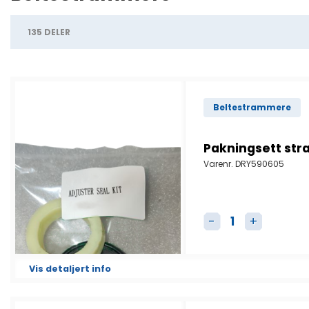
135 DELER
Beltestrammere
Pakningsett st
Varenr.
DRY590605
Pakningsett stra
Vis detaljert info