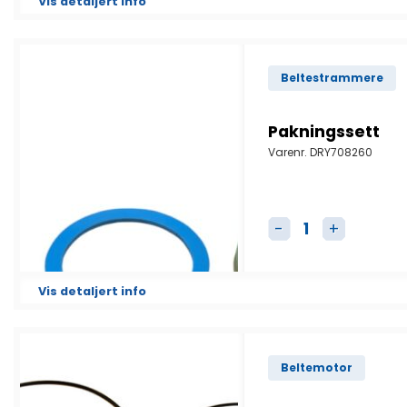
Vis detaljert info
Beltestrammere
Pakningssett
Varenr.
DRY708260
Pakningssett anta
Vis detaljert info
Beltemotor