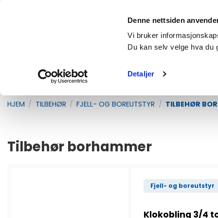
Skip
Fri frakt over 2500,- (gjelder vanlige pakker under 35kg)
to
Denne nettsiden anvende
content
Products
Vi bruker informasjonskapsl
search
Du kan selv velge hva du 
Detaljer
RESERVEDELER
UTSTYR OG REDSKAP
T
HJEM
/
TILBEHØR
/
FJELL- OG BOREUTSTYR
/
TILBEHØR BO
Tilbehør borhammer
Fjell- og boreutstyr
Klokobling 3/4 