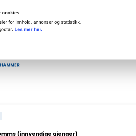
Priser inkl. mva
På
r cookies
er for innhold, annonser og statistikk.
godtar.
Les mer her.
ILBEHØR
DEKK, FELG OG KJETTING
KAMP
RHAMMER
tomms (innvendige gjenger)