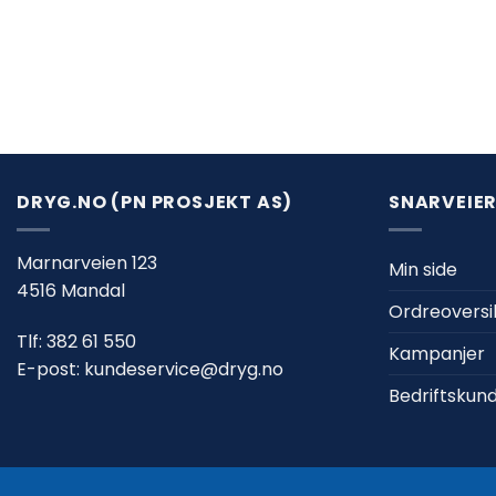
DRYG.NO (PN PROSJEKT AS)
SNARVEIE
Marnarveien 123
Min side
4516 Mandal
Ordreoversi
Tlf:
382 61 550
Kampanjer
E-post:
kundeservice@dryg.no
Bedriftskun