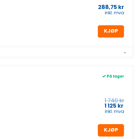
288,75
kr
inkl. mva
KJØP
På lager
Oppri
1 740
kr
pris
1 125
kr
Nåværende
var:
inkl. mva
pris
1
er:
740
1
kr.
KJØP
125
kr.