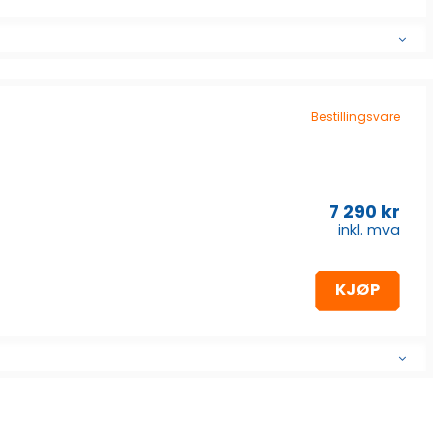
Bestillingsvare
7 290
kr
inkl. mva
KJØP