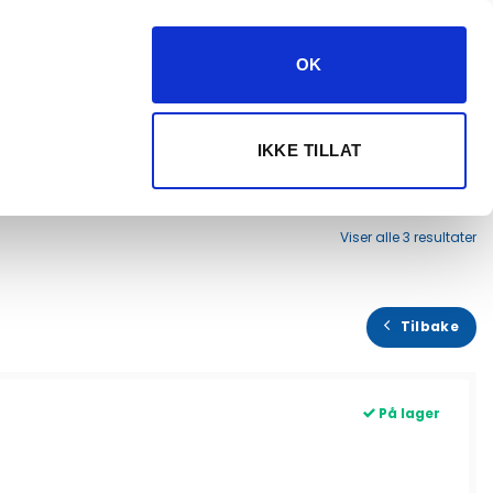
kundeservice@dryg.no
382 61 550
OK
Logg inn
Velg maskin
IKKE TILLAT
ANJER
Viser alle 3 resultater
Tilbake
På lager