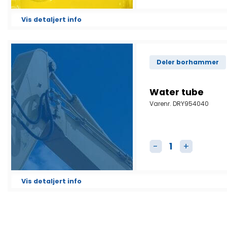
Vis detaljert info
Deler borhammer
Water tube
Varenr.
DRY954040
Water tube antall
Vis detaljert info