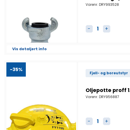
Varenr.
DRY993528
Klokobling 3/4 to
Vis detaljert info
-35%
Fjell- og boreutstyr
Oljepotte proff 1
Varenr.
DRY956887
Oljepotte proff 1.5