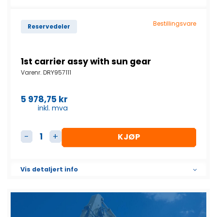
Bestillingsvare
Reservedeler
1st carrier assy with sun gear
Varenr.
DRY957111
5 978,75
kr
inkl. mva
KJØP
1st carrier assy with sun gear antall
Vis detaljert info