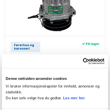
På lager
Førerhus og
karosseri
A/C Kompressor
Varenr.
DRY957036
Denne nettsiden anvender cookies
5 701,25
kr
Vi bruker informasjonskapsler for innhold, annonser og
inkl. mva
statistikk.
Du kan selv velge hva du godtar.
Les mer her.
KJØP
A/C Kompressor antall