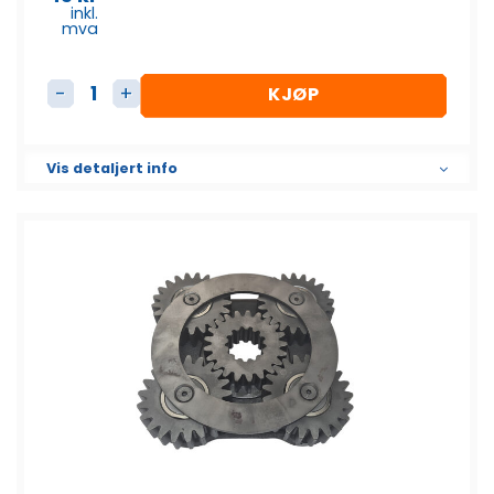
inkl.
mva
KJØP
14 Shims antall
Vis detaljert info