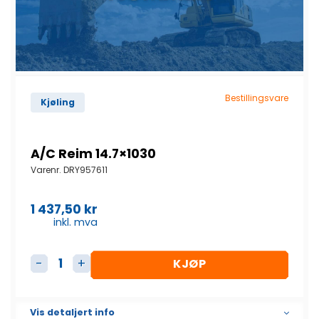
Bestillingsvare
Kjøling
A/C Reim 14.7×1030
Varenr.
DRY957611
1 437,50
kr
inkl. mva
KJØP
A/C Reim 14.7x1030 antall
Vis detaljert info