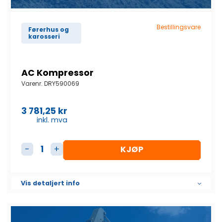
Bestillingsvare
Førerhus og
karosseri
AC Kompressor
Varenr.
DRY590069
3 781,25
kr
inkl. mva
KJØP
AC Kompressor antall
Vis detaljert info