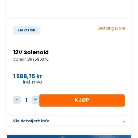
Bestillingsvare
Elektrisk
12V Solenoid
Varenr.
DRY590376
1 588,75
kr
inkl. mva
KJØP
12V Solenoid antall
Vis detaljert info