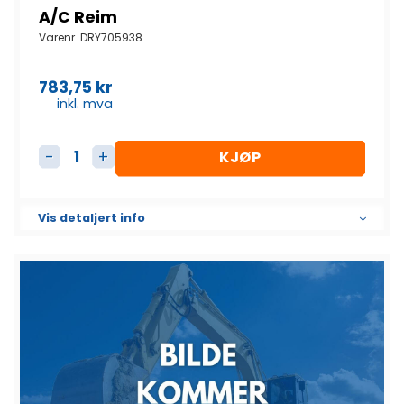
A/C Reim
Varenr.
DRY705938
783,75
kr
inkl. mva
KJØP
A/C Reim antall
Vis detaljert info