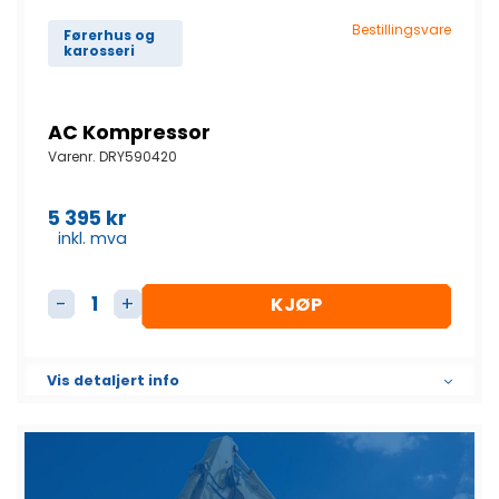
Bestillingsvare
Førerhus og
karosseri
AC Kompressor
Varenr.
DRY590420
5 395
kr
inkl. mva
KJØP
AC Kompressor antall
Vis detaljert info