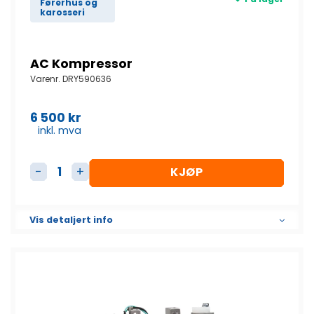
Førerhus og
karosseri
AC Kompressor
Varenr.
DRY590636
6 500
kr
inkl. mva
KJØP
AC Kompressor antall
Vis detaljert info