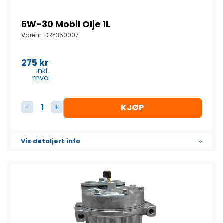
5W-30 Mobil Olje 1L
Varenr.
DRY350007
275
kr
inkl.
mva
KJØP
5W-30 Mobil Olje 1L antall
Vis detaljert info