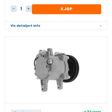
KJØP
AC Kompressor antall
Vis detaljert info
På lager