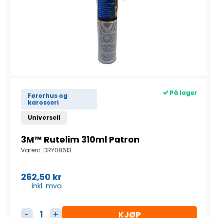
På lager
Førerhus og
karosseri
Universell
3M™ Rutelim 310ml Patron
Varenr.
DRY08613
262,50
kr
inkl. mva
KJØP