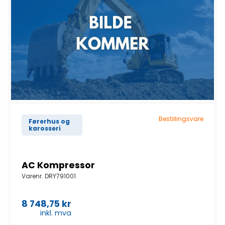
Bestillingsvare
Førerhus og
karosseri
AC Kompressor
Varenr.
DRY791001
8 748,75
kr
inkl. mva