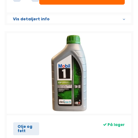
3M™ Rutelim 310ml Patron antall
Vis detaljert info
På lager
Olje og
fett