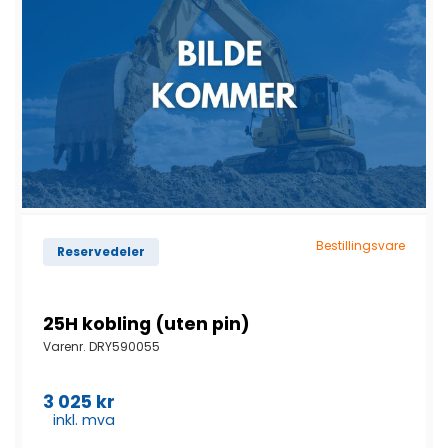
Bestillingsvare
Reservedeler
25H kobling (uten pin)
Varenr.
DRY590055
3 025
kr
inkl. mva