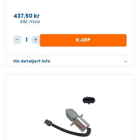
437,50
kr
inkl. mva
KJØP
"Tube" fra eksos til manifold antall
Vis detaljert info