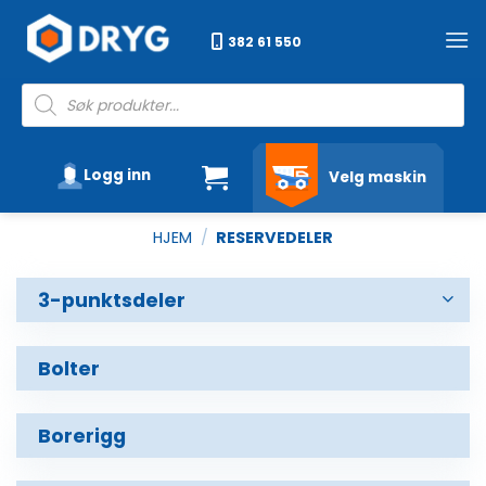
Skip
to
382 61 550
content
Products
search
Logg inn
Velg maskin
HJEM
/
RESERVEDELER
3-punktsdeler
Løftearm
Bolter
Toppstag
Trekk
Borerigg
Trekkarm