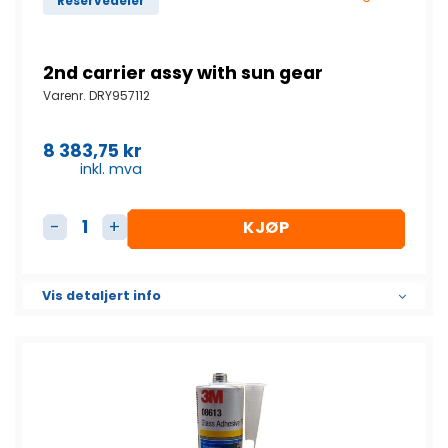
Reservedeler
2nd carrier assy with sun gear
Varenr.
DRY957112
8 383,75
kr
inkl. mva
KJØP
2nd carrier assy with sun gear antall
Vis detaljert info