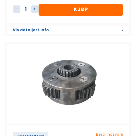
KJØP
25H kobling (uten pin) antall
Vis detaljert info
Bestillingsvare