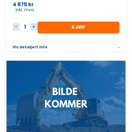
4 875
kr
inkl. mva
KJØP
AC Display antall
Vis detaljert info