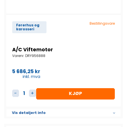
Bestillingsvare
Førerhus og
karosseri
A/C Viftemotor
Varenr.
DRY956888
5 686,25
kr
inkl. mva
KJØP
A/C Viftemotor antall
Vis detaljert info