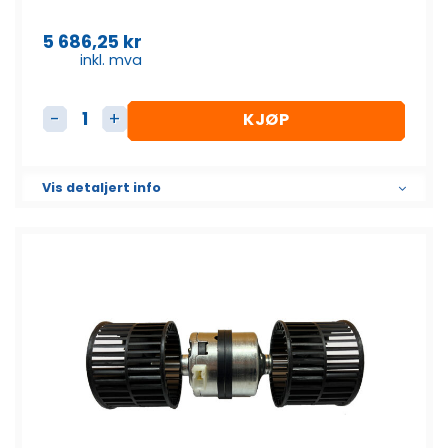
5 686,25
kr
inkl. mva
KJØP
A/C Viftemotor antall
Vis detaljert info