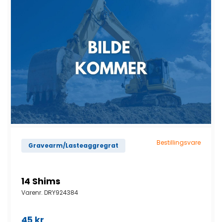
Bestillingsvare
Gravearm/Lasteaggregrat
14 Shims
Varenr.
DRY924384
45
kr