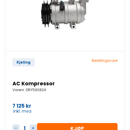
Bestillingsvare
Kjøling
AC Kompressor
Varenr.
DRY590824
7 125
kr
inkl. mva
KJØP