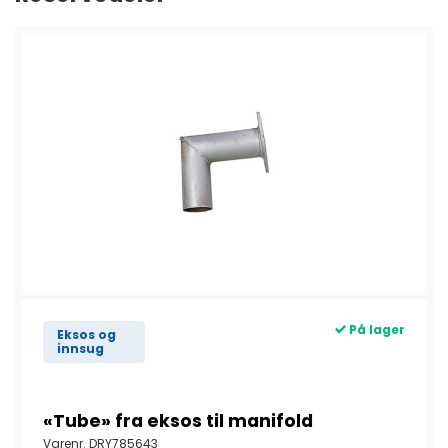
Belteklosser
Girkasse
Beltemotor
Kobling
Beltestrammere
Se flere
Beltestyring
Se flere
På lager
Eksos og
innsug
«Tube» fra eksos til manifold
Varenr.
DRY785643