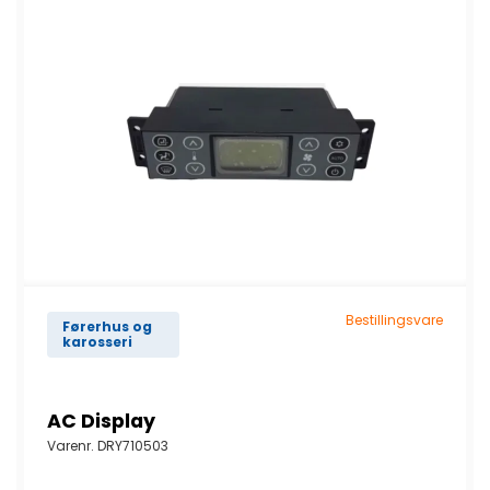
Bestillingsvare
Førerhus og
karosseri
AC Display
Varenr.
DRY710503