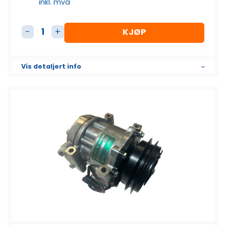
inkl. mva
KJØP
AC Kompressor antall
Vis detaljert info