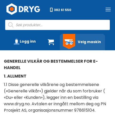
Skip
to
382 61 550
content
Products
search
Logg inn
Velg maskin
GENERELLE VILKÅR OG BESTEMMELSER FOR E-
HANDEL
1. ALLMENT
1.1 Disse generelle vilkårene og bestemmelsene
(«Generelle vilkår») gjelder når du som forbruker (
«Du» eller «Kunden»), legger inn en bestilling via
www.dryg.no. Avtalen er inngått mellom deg og PN
Prosjekt AS, organisasjonsnummer 978615104.