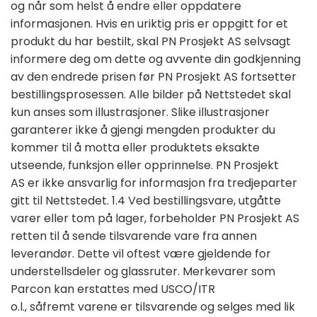
og når som helst å endre eller oppdatere
informasjonen. Hvis en uriktig pris er oppgitt for et
produkt du har bestilt, skal PN Prosjekt AS selvsagt
informere deg om dette og avvente din godkjenning
av den endrede prisen før PN Prosjekt AS fortsetter
bestillingsprosessen. Alle bilder på Nettstedet skal
kun anses som illustrasjoner. Slike illustrasjoner
garanterer ikke å gjengi mengden produkter du
kommer til å motta eller produktets eksakte
utseende, funksjon eller opprinnelse. PN Prosjekt
AS er ikke ansvarlig for informasjon fra tredjeparter
gitt til Nettstedet. 1.4 Ved bestillingsvare, utgåtte
varer eller tom på lager, forbeholder PN Prosjekt AS
retten til å sende tilsvarende vare fra annen
leverandør. Dette vil oftest være gjeldende for
understellsdeler og glassruter. Merkevarer som
Parcon kan erstattes med USCO/ITR
o.l., såfremt varene er tilsvarende og selges med lik