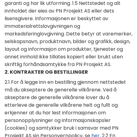
garanti og har lik utforming. 1.5 Nettstedet og alt
innholdet der eies av PN Prosjekt AS eller dets
lisensgivere. Informasjonen er beskyttet av
immaterialrettslovgivningen og
markedsføringlovgivning. Dette betyr at varemerker,
selskapsnavn, produktnavn, bilder og grafikk, design,
layout og informasjon om produkter, tjenester og
annet innhold ikke tillates kopiert eller brukt uten
skriftlig forhåndsamtykke fra PN Prosjekt AS.
2. KONTRAKTER OG BESTILLINGER
2.1 For å legge inn en bestilling gjennom nettstedet
må du akseptere de generelle vilkårene. Ved å
akseptere de generelle vilkårene lover du å
etterleve de generelle vilkårene helt og fullt og
erkjenner at du har lest informasjonen om
personopplysninger og informasjonskapsler
(cookies) og samtykker bruk i samsvar med PN
Prosjekt AS sin Personvernpolicy, se
her
. 2.2 En