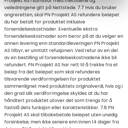
Prosjekt AS i samsvar med metodene og
veiledningene gitt på Nettstede. 7.7 Hvis du bruker
angreretten, skal PN Prosjekt AS refundere beløpet
du har betalt for produktet inklusive
forsendelseskostnader. Eventuelle ekstra
forsendelseskostnader som beror på at du velger en
annen levering enn standardleveringen PN Prosjekt
AS tilbyr, er unntatt refusjonen. Ved retur av en del
av en bestilling vil forsendelseskostnadene ikke bli
refundert. PN Prosjekt AS har rett til å trekke fra et
beløp fra det beløpet som skal refunderes
tilsvarende verdiforringelsen for produktet
sammenlignet med produktets originalverdi, hvis og i
den grad slik verdiforringelse skyldes at du har
håndtert produktet utover det som trengs for å
fastslå dets funksjon eller karakteristikker. 7.8 PN
Prosjekt AS skal tilbakebetale beløpet uten unødig
forsinkelse, men ikke senere enn innen 14 dager fra