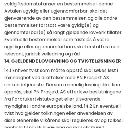
voldgiftsdomstol anser en bestemmelse i denne
Avtalen ugyldig eller ugjennomførbar, skal det
gjenværende av den bestemmelsen og alle andre
bestemmelser fortsatt være gyldig(e) og
gjennomførbar(e) så langt gjeldende lovverk tillater.
Eventuelle bestemmelser som fastslås å være
ugyldige eller ugjennomførbare, skal erstattes med
relevant, juridisk veiledning og råd.
14. GJELDENDE LOVGIVNING OG TVISTELØSNINGER
14.1 Enhver tvist som måtte oppstå skal søkes løst i
minnelighet ved drøftelser med PN Prosjekt AS
sin kundetjeneste. Dersom minnelig løsning ikke kan
oppnås, skal PN Prosjekt AS etterleve beslutningene
fra Forbrukertvistutvalget eller tilsvarende
myndighet i andre europeiske land. 14.2 En eventuell
tvist hva gjelder tolkningen eller anvendelsen av
disse Generelle vilkårene skal reguleres av og tolkes i
henhold til norsk lovgivning og skal eksklusivt