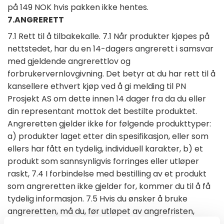
på 149 NOK hvis pakken ikke hentes.
7.ANGRERETT
7.1 Rett til å tilbakekalle. 7.1 Når produkter kjøpes på
nettstedet, har du en 14-dagers angrerett i samsvar
med gjeldende angrerettlov og
forbrukervernlovgivning. Det betyr at du har rett til å
kansellere ethvert kjøp ved å gi melding til PN
Prosjekt AS om dette innen 14 dager fra da du eller
din representant mottok det bestilte produktet.
Angreretten gjelder ikke for følgende produkttyper:
a) produkter laget etter din spesifikasjon, eller som
ellers har fått en tydelig, individuell karakter, b) et
produkt som sannsynligvis forringes eller utløper
raskt, 7.4 I forbindelse med bestilling av et produkt
som angreretten ikke gjelder for, kommer du til å få
tydelig informasjon. 7.5 Hvis du ønsker å bruke
angreretten, må du, før utløpet av angrefristen,
sende en tydelig beskjed til PN Prosjekt AS på e-post