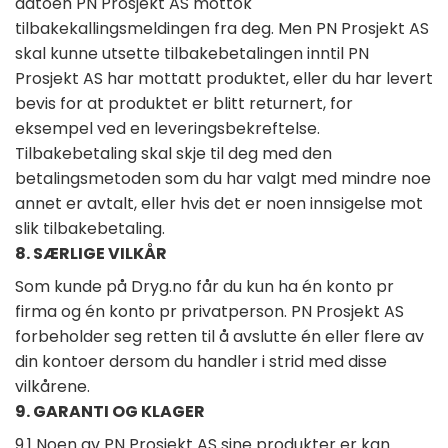
datoen PN Prosjekt AS mottok
tilbakekallingsmeldingen fra deg. Men PN Prosjekt AS
skal kunne utsette tilbakebetalingen inntil PN
Prosjekt AS har mottatt produktet, eller du har levert
bevis for at produktet er blitt returnert, for
eksempel ved en leveringsbekreftelse.
Tilbakebetaling skal skje til deg med den
betalingsmetoden som du har valgt med mindre noe
annet er avtalt, eller hvis det er noen innsigelse mot
slik tilbakebetaling.
8. SÆRLIGE VILKÅR
Som kunde på Dryg.no får du kun ha én konto pr
firma og én konto pr privatperson. PN Prosjekt AS
forbeholder seg retten til å avslutte én eller flere av
din kontoer dersom du handler i strid med disse
vilkårene.
9. GARANTI OG KLAGER
9.1 Noen av PN Prosjekt AS sine produkter er kan