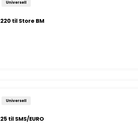
Universell
220 til Store BM
0 til Store BM antall
Universell
L25 til SMS/EURO