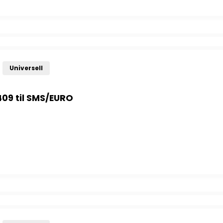
Universell
409 til SMS/EURO
9 til SMS/EURO antall