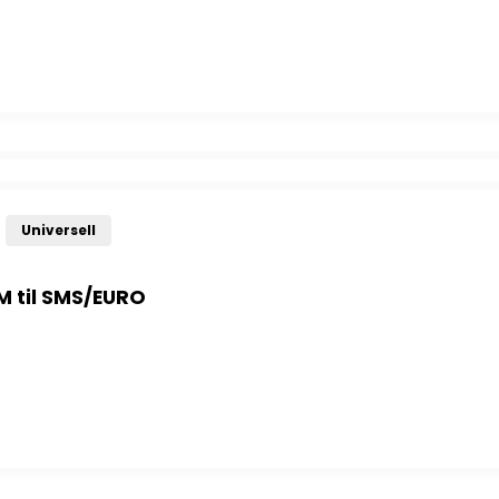
AT-2 til SMS /EURO mekanisk antall
Universell
M til SMS/EURO
til SMS/EURO antall