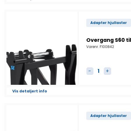
Adapter hjullaster
Overgang S60 ti
Varenr.
F100842
Overgang S60 til S
Vis detaljert info
Adapter hjullaster