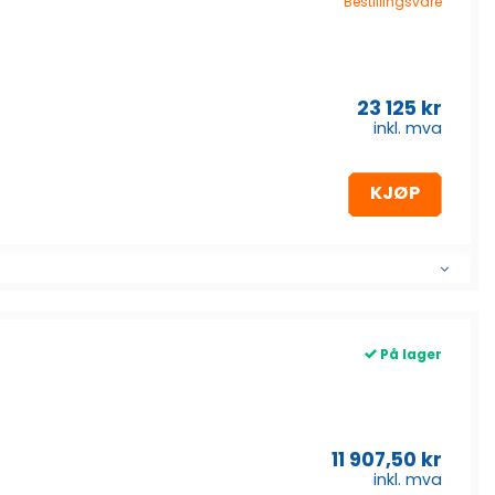
Bestillingsvare
23 125
kr
inkl. mva
KJØP
På lager
11 907,50
kr
inkl. mva