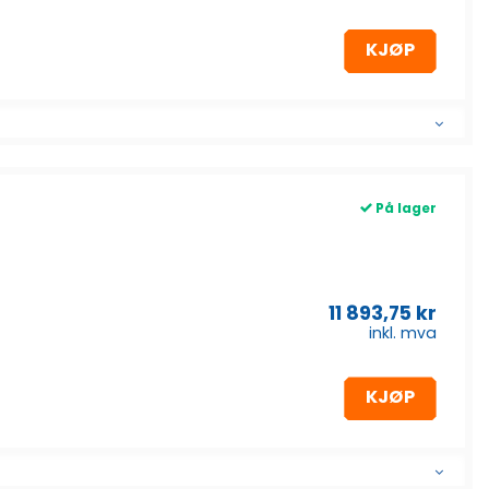
KJØP
På lager
11 893,75
kr
inkl. mva
KJØP