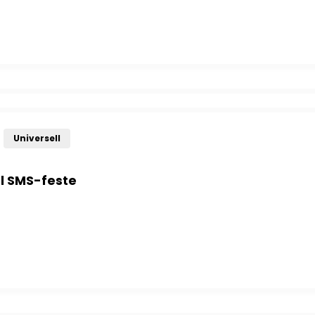
 til SMS/EURO antall
Universell
il SMS-feste
 SMS-feste antall