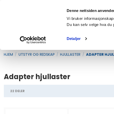
Skip
Fri frakt over 2500,- (gjelder vanlige pakker under 35kg)
to
Denne nettsiden anvende
content
Products
Vi bruker informasjonskapsl
search
Du kan selv velge hva du 
Detaljer
RESERVEDELER
UTSTYR OG REDSKAP
T
HJEM
/
UTSTYR OG REDSKAP
/
HJULLASTER
/
ADAPTER HJUL
Adapter hjullaster
22 DELER