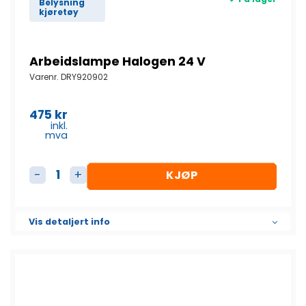
Belysning
kjøretøy
Arbeidslampe Halogen 24 V
Varenr.
DRY920902
475
kr
inkl.
mva
KJØP
Arbeidslampe Halogen 24 V antall
Vis detaljert info