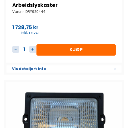
Arbeidslyskaster
Varenr.
DRY920444
1 728,75
kr
inkl. mva
KJØP
Arbeidslyskaster antall
Vis detaljert info