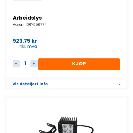
Arbeidslys
Varenr.
DRY956774
923,75
kr
inkl. mva
KJØP
Arbeidslys antall
Vis detaljert info