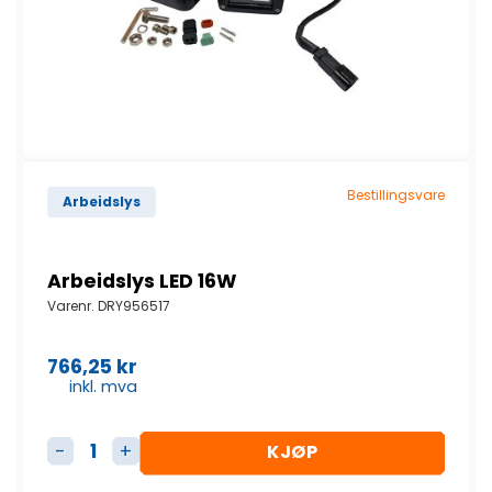
Bestillingsvare
Arbeidslys
Arbeidslys LED 16W
Varenr.
DRY956517
766,25
kr
inkl. mva
KJØP
Arbeidslys LED 16W antall