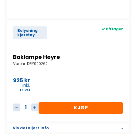
På lager
Belysning
kjøretøy
Baklampe Høyre
Varenr.
DRY920262
925
kr
inkl.
mva
KJØP
Baklampe Høyre antall
Vis detaljert info