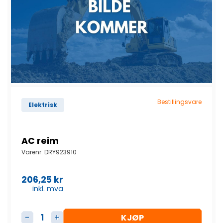
Bestillingsvare
Elektrisk
AC reim
Varenr.
DRY923910
206,25
kr
inkl. mva
KJØP