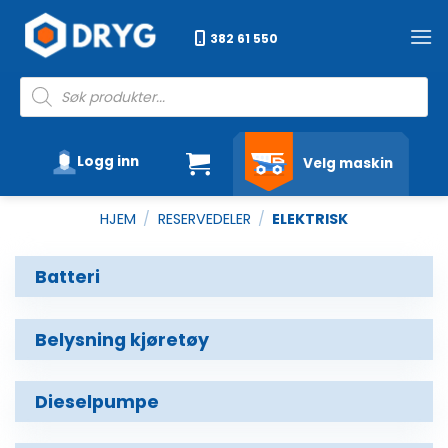
Skip
to
382 61 550
content
Products
search
Logg inn
Velg maskin
HJEM
/
RESERVEDELER
/
ELEKTRISK
Batteri
Belysning kjøretøy
Dieselpumpe