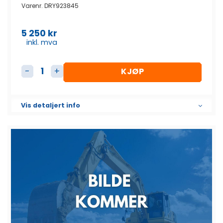
Varenr.
DRY923845
5 250
kr
inkl. mva
KJØP
AC-Panel antall
Vis detaljert info