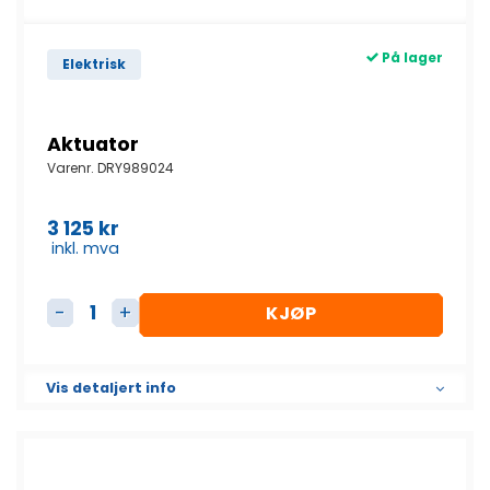
På lager
Elektrisk
Aktuator
Varenr.
DRY989024
3 125
kr
inkl. mva
KJØP
Aktuator antall
Vis detaljert info