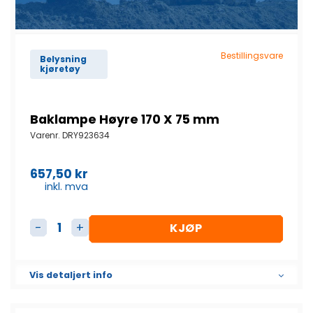
Bestillingsvare
Belysning
kjøretøy
Baklampe Høyre 170 X 75 mm
Varenr.
DRY923634
657,50
kr
inkl. mva
KJØP
Baklampe Høyre 170 X 75 mm antall
Vis detaljert info