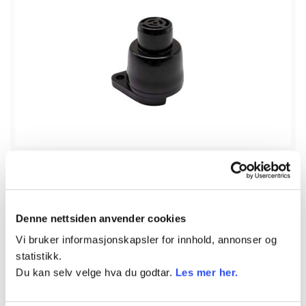
Bestillingsvare
Elektrisk
Denne nettsiden anvender cookies
Alarm
Varenr.
DRY956632
Vi bruker informasjonskapsler for innhold, annonser og
statistikk.
Du kan selv velge hva du godtar.
Les mer her.
392,50
kr
inkl. mva