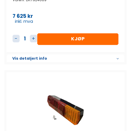
7 625
kr
inkl. mva
KJØP
Avlastningsventil Viftemotor antall
Vis detaljert info