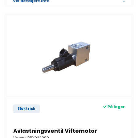
Vis detaljert info
På lager
Elektrisk
Avlastningsventil Viftemotor
Varenr.
DRY924089