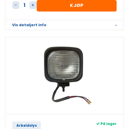
KJØP
Arbeidslampe Halogen 24V antall
Vis detaljert info
På lager
Arbeidslys