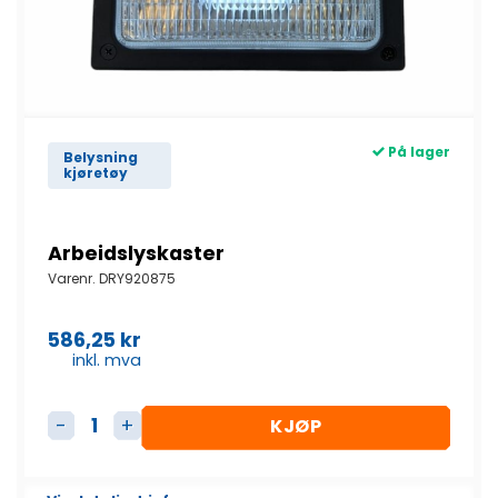
På lager
Belysning
kjøretøy
Arbeidslyskaster
Varenr.
DRY920875
586,25
kr
inkl. mva
KJØP
Arbeidslyskaster antall