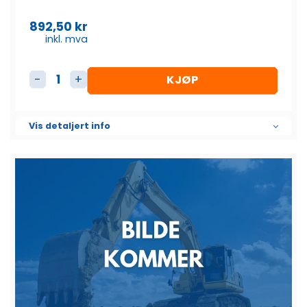
892,50
kr
inkl. mva
KJØP
Baklampe Høyre antall
Vis detaljert info