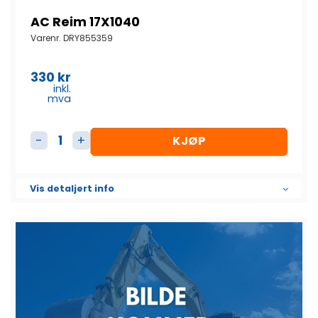
AC Reim 17X1040
Varenr.
DRY855359
330
kr
inkl.
mva
KJØP
AC Reim 17X1040 antall
Vis detaljert info