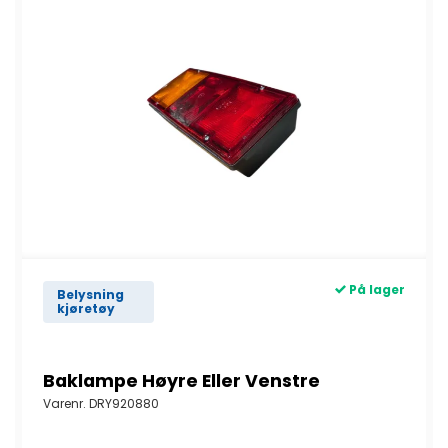
På lager
Belysning
kjøretøy
Baklampe Høyre Eller Venstre
Varenr.
DRY920880