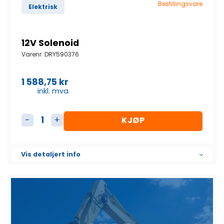
Bestillingsvare
Elektrisk
12V Solenoid
Varenr.
DRY590376
1 588,75
kr
inkl. mva
KJØP
12V Solenoid antall
Vis detaljert info