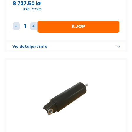
8 737,50
kr
inkl. mva
KJØP
Aktuator antall
Vis detaljert info