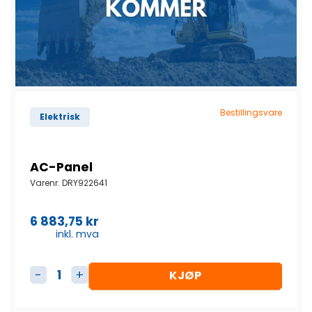
Bestillingsvare
Elektrisk
AC-Panel
Varenr.
DRY922641
6 883,75
kr
inkl. mva
KJØP
AC-Panel antall