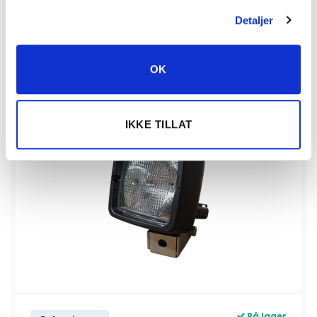
Detaljer
KJØP
Alarm antall
OK
Vis detaljert info
IKKE TILLAT
På lager