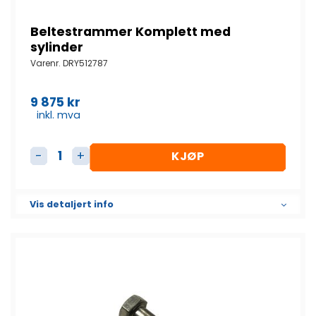
Beltestrammer Komplett med
sylinder
Varenr.
DRY512787
9 875
kr
inkl. mva
KJØP
Beltestrammer Komplett med sylinder antall
Vis detaljert info