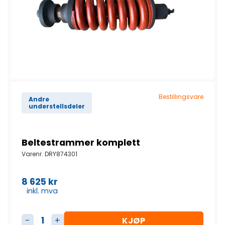
Bestillingsvare
Andre
understellsdeler
Beltestrammer komplett
Varenr.
DRY874301
8 625
kr
inkl. mva
KJØP