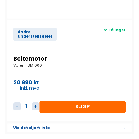
På lager
Andre
understellsdeler
Beltemotor
Varenr.
BM1000
20 990
kr
inkl. mva
KJØP
Beltemotor antall
Vis detaljert info