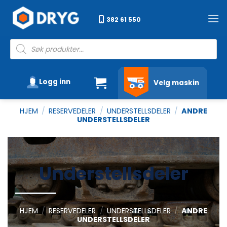
Skip
to
382 61 550
content
Products
search
Logg inn
Velg maskin
HJEM
/
RESERVEDELER
/
UNDERSTELLSDELER
/
ANDRE
UNDERSTELLSDELER
Understellsdeler
HJEM
/
RESERVEDELER
/
UNDERSTELLSDELER
/
ANDRE
UNDERSTELLSDELER