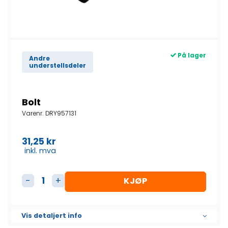
På lager
Andre
understellsdeler
Bolt
Varenr.
DRY957131
31,25
kr
inkl. mva
KJØP
Bolt antall
Vis detaljert info