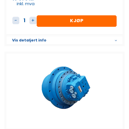
inkl. mva
KJØP
Beltemotor 8 – 10 tonn antall
Vis detaljert info