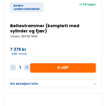
På lager
Andre
understellsdeler
Beltestrammer (komplett med
sylinder og fjær)
Varenr.
DRY567896
7 375
kr
inkl. mva
KJØP
Beltestrammer (komplett med sylinder og fjær) 
Vis detaljert info