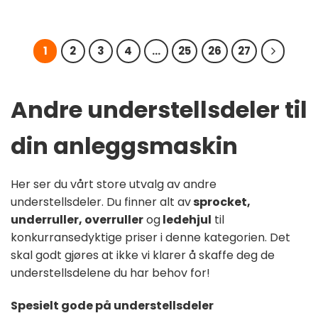
1
2
3
4
…
25
26
27
Andre understellsdeler til
din anleggsmaskin
Her ser du vårt store utvalg av andre
understellsdeler. Du finner alt av
sprocket,
underruller, overruller
og
ledehjul
til
konkurransedyktige priser i denne kategorien. Det
skal godt gjøres at ikke vi klarer å skaffe deg de
understellsdelene du har behov for!
Spesielt gode på understellsdeler