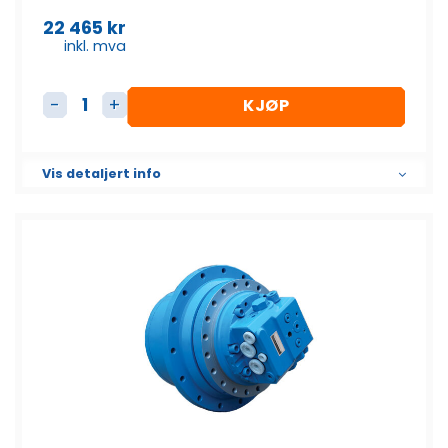
22 465
kr
inkl. mva
KJØP
Beltemotor antall
Vis detaljert info