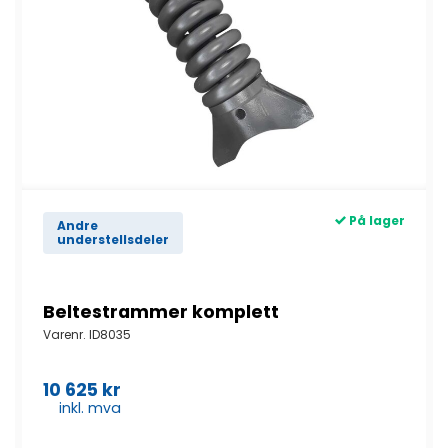
På lager
Andre
understellsdeler
Beltestrammer komplett
Varenr.
ID8035
10 625
kr
inkl. mva