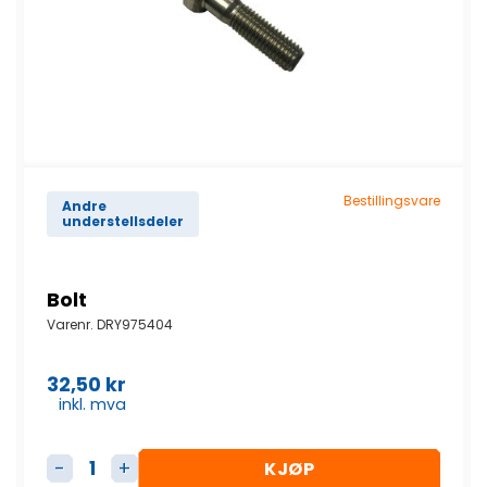
Bestillingsvare
Andre
understellsdeler
Bolt
Varenr.
DRY975404
32,50
kr
inkl. mva
KJØP
Bolt antall