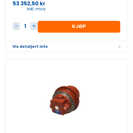
53 352,50
kr
inkl. mva
KJØP
Beltemotor antall
Vis detaljert info