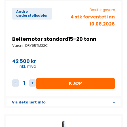
Bestillingsvare
Andre
understellsdeler
4 stk forventet inn
10.08.2026
Beltemotor standard15-20 tonn
Varenr.
DRY55TM22C
42 500
kr
inkl. mva
KJØP
Beltemotor standard15-20 tonn antall
Vis detaljert info