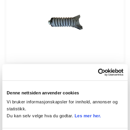
På lager
Andre
understellsdeler
Denne nettsiden anvender cookies
Beltestrammer (komplett)
Vi bruker informasjonskapsler for innhold, annonser og
Varenr.
DRY839812
statistikk.
Du kan selv velge hva du godtar.
Les mer her.
10 625
kr
inkl. mva