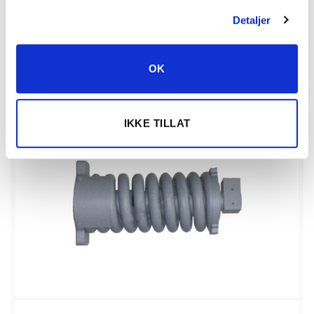
Detaljer
KJØP
Beltestrammer (komplett) antall
OK
Vis detaljert info
IKKE TILLAT