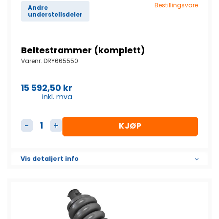
Bestillingsvare
Andre
understellsdeler
Beltestrammer (komplett)
Varenr.
DRY665550
15 592,50
kr
inkl. mva
KJØP
Beltestrammer (komplett) antall
Vis detaljert info