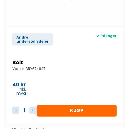
På lager
Andre
understellsdeler
Bolt
Varenr.
DRY674647
40
kr
inkl.
mva
KJØP
Bolt antall