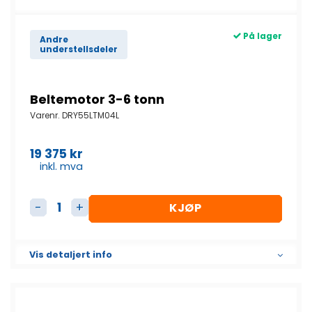
På lager
Andre
understellsdeler
Beltemotor 3-6 tonn
Varenr.
DRY55LTM04L
19 375
kr
inkl. mva
KJØP
Beltemotor 3-6 tonn antall
Vis detaljert info