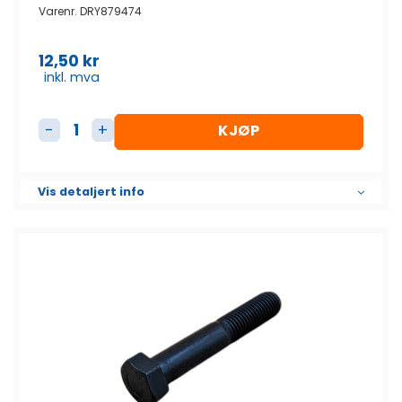
Varenr.
DRY879474
12,50
kr
inkl. mva
KJØP
Bolt antall
Vis detaljert info