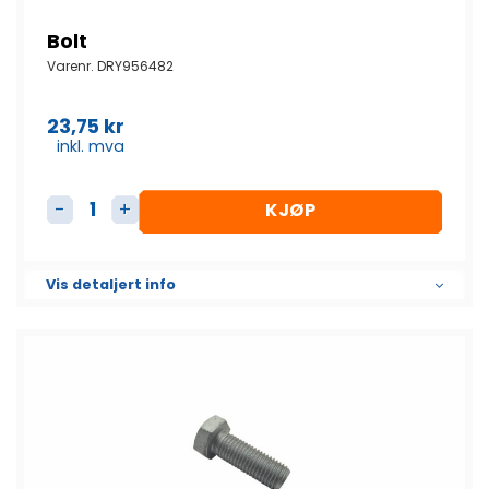
Bolt
Varenr.
DRY956482
23,75
kr
inkl. mva
KJØP
Bolt antall
Vis detaljert info