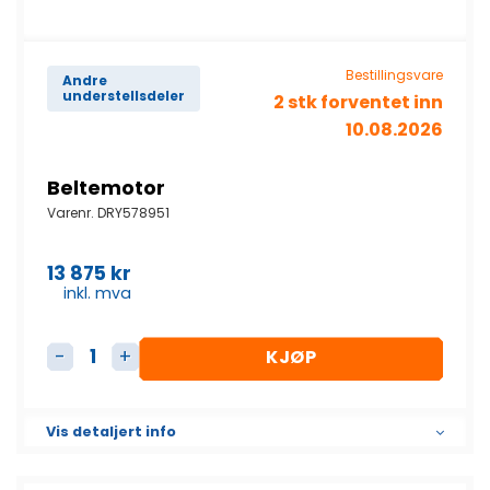
Bestillingsvare
Andre
understellsdeler
2 stk forventet inn
10.08.2026
Beltemotor
Varenr.
DRY578951
13 875
kr
inkl. mva
KJØP
Beltemotor antall
Vis detaljert info