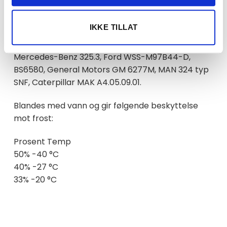
renseanleggets nedbrytingsprosess.
IKKE TILLAT
Spesifikasjoner
Oppfyller blant annet følgende standarder:
Mercedes-Benz 325.3, Ford WSS-M97B44-D,
BS6580, General Motors GM 6277M, MAN 324 typ
SNF, Caterpillar MAK A4.05.09.01.
Blandes med vann og gir følgende beskyttelse
mot frost:
Prosent Temp
50% -40 °C
40% -27 °C
33% -20 °C