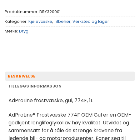
Produktnummer:
DRY320001
Kategorier:
Kjølevæske
,
Tilbehør
,
Verksted og lager
Merke:
Dryg
BESKRIVELSE
TILLEGGSINFORMASJON
AdProLine frostvæske, gul, 774F, 1L
AdProLine® Frostvæske 774F OEM Gul er en OEM-
godkjent longlifeglykol av høy kvalitet. Utviklet og
sammensatt for å tåle de strenge kravene fra
ledende bil- og motorprodusenter. Egner seg til