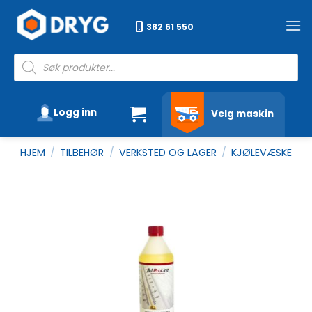
Skip
to
382 61 550
content
Products
search
Logg inn
Velg maskin
HJEM
/
TILBEHØR
/
VERKSTED OG LAGER
/
KJØLEVÆSKE