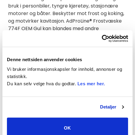
bruk i personbiler, tyngre kjøretøy, stasjonære
motorer og båter. Beskytter mot frost og koking,
og motvirker kavitasjon. AdProLine® Frostvæske
774F OEM Gul kan blandes med andre
høykvalitets kjøleglykoler på markedet.
Egenskaper
AdProLine® Frostvæske 774F OEM Gul inneholder
Denne nettsiden anvender cookies
monoetylenglykol og inhibitorer basert på OAT-
Vi bruker informasjonskapsler for innhold, annonser og
teknologien (Organic Acid Technology). Det gir
statistikk.
langtidsvirkende korrosjonsbeskyttelse da bare
Du kan selv velge hva du godtar.
Les mer her.
en liten del av inhibitorene forbrukes. Inneholder
ikke nitritter, aminer, fosfater, silikater eller
borater. Kontroller frostvæskens
Detaljer
frostbeskyttelse hver høst, og etterfyll ved
behov. Etylenglykol er giftig og må ikke svelges.
Den er biologisk nedbrytbar, og utslipp av mindre
OK
mengder forårsaker ikke forstyrrelser i