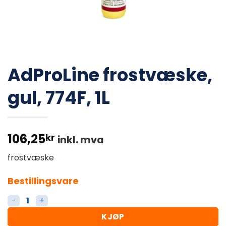
AdProLine frostvæske,
gul, 774F, 1L
106,25
kr
inkl. mva
frostvæske
Bestillingsvare
AdProLine frostvæske, gul, 774F, 1L antall
KJØP