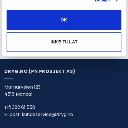
PASSER TIL
Dekaler SK135SR med svart skrift
OK
Alternativt varenummer er: DEK2797
IKKE TILLAT
DRYG.NO (PN PROSJEKT AS)
Marnarveien 123
4516 Mandal
Tlf:
382 61 550
E-post:
kundeservice@dryg.no