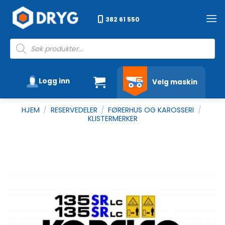
Skip
to
382 61 550
content
Products
search
Logg inn
Velg maskin
HJEM
/
RESERVEDELER
/
FØRERHUS OG KAROSSERI
/
KLISTERMERKER