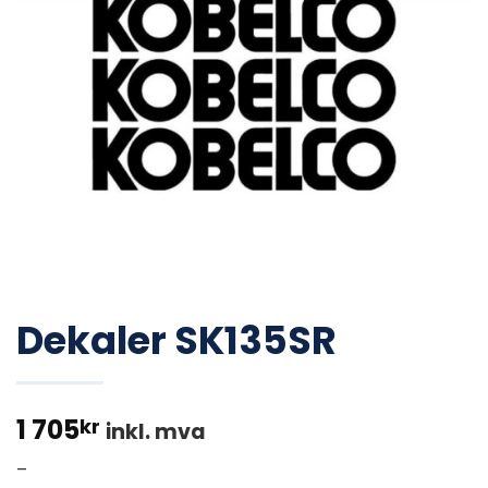
Dekaler SK135SR
1 705
kr
inkl. mva
–