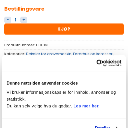
Bestillingsvare
Dekaler SK135SR antall
KJØP
Produktnummer:
DEK361
Kategorier:
Dekaler for gravemaskin
,
Førerhus og karosseri
,
Klistermerker
,
Klistremerker
,
MASKINSPESIFIKK
,
Reservedeler
Merke:
Dryg
Denne nettsiden anvender cookies
Vi bruker informasjonskapsler for innhold, annonser og
statistikk.
Du kan selv velge hva du godtar.
Les mer her.
BESKRIVELSE
TILLEGGSINFORMASJON
Detaljer