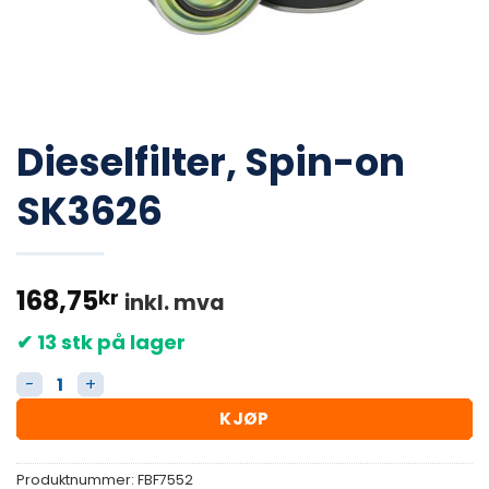
Dieselfilter, Spin-on
SK3626
168,75
kr
inkl. mva
✔ 13 stk på lager
Dieselfilter, Spin-on SK3626 antall
KJØP
Produktnummer:
FBF7552