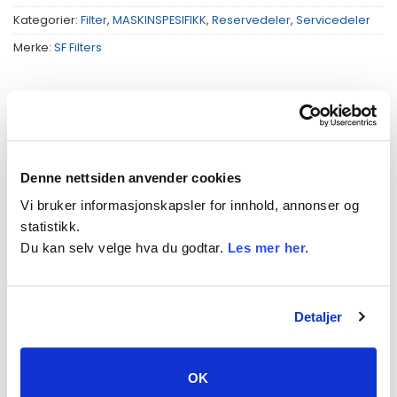
Kategorier:
Filter
,
MASKINSPESIFIKK
,
Reservedeler
,
Servicedeler
Merke:
SF Filters
BESKRIVELSE
Denne nettsiden anvender cookies
TILLEGGSINFORMASJON
Vi bruker informasjonskapsler for innhold, annonser og
statistikk.
PASSER TIL
Du kan selv velge hva du godtar.
Les mer her.
Høyde (mm) 83
Bredde (mm) 93
Indre diameter (mm) M 20×1,5
Detaljer
OK