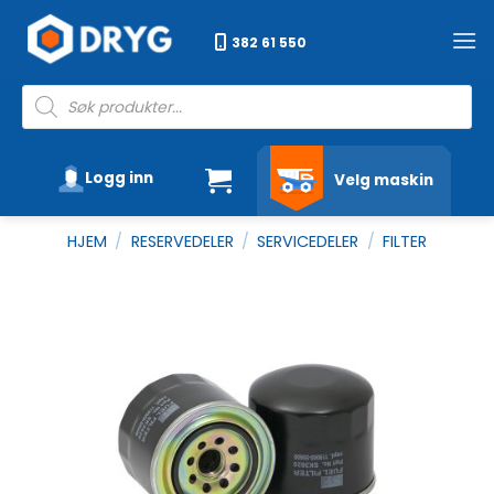
Skip
to
382 61 550
content
Products
search
Logg inn
Velg maskin
HJEM
/
RESERVEDELER
/
SERVICEDELER
/
FILTER