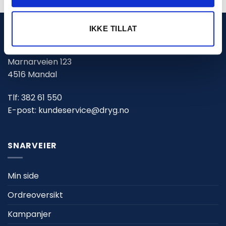
IKKE TILLAT
DRYG.NO (PN PROSJEKT AS)
Marnarveien 123
4516 Mandal
Tlf:
382 61 550
E-post:
kundeservice@dryg.no
SNARVEIER
Min side
Ordreoversikt
Kampanjer