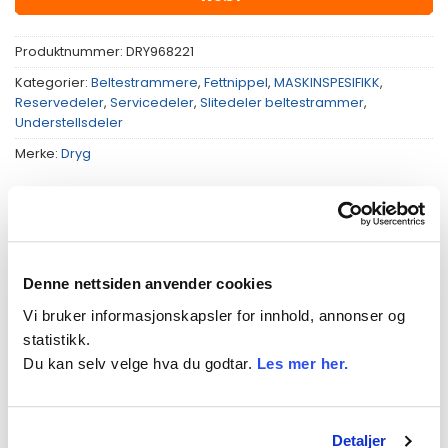
Produktnummer:
DRY968221
Kategorier:
Beltestrammere
,
Fettnippel
,
MASKINSPESIFIKK
,
Reservedeler
,
Servicedeler
,
Slitedeler beltestrammer
,
Understellsdeler
Merke:
Dryg
Denne nettsiden anvender cookies
BESKRIVELSE
Vi bruker informasjonskapsler for innhold, annonser og
TILLEGGSINFORMASJON
statistikk.
Du kan selv velge hva du godtar.
Les mer her.
PASSER TIL
Fettnippel
Detaljer