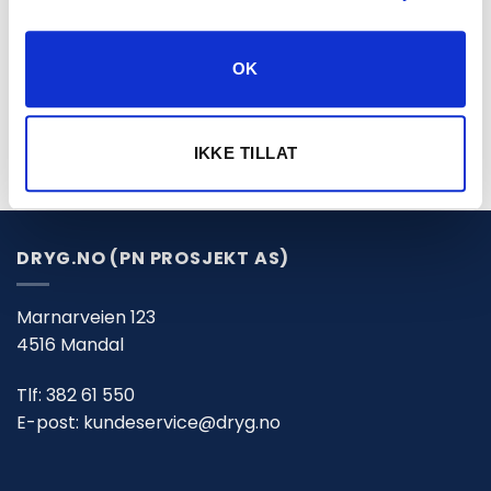
beltestrammer
OK
IKKE TILLAT
DRYG.NO (PN PROSJEKT AS)
Marnarveien 123
4516 Mandal
Tlf:
382 61 550
E-post:
kundeservice@dryg.no