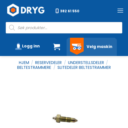
Skip
to
382 61 550
content
Products
search
Logg inn
Velg maskin
HJEM
/
RESERVEDELER
/
UNDERSTELLSDELER
/
BELTESTRAMMERE
/
SLITEDELER BELTESTRAMMER