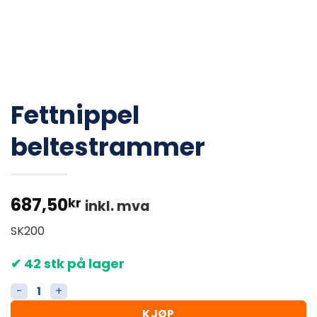
Fettnippel
beltestrammer
687,50
kr
inkl. mva
SK200
✔ 42 stk på lager
Fettnippel beltestrammer antall
KJØP