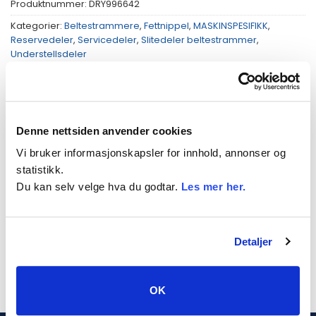
Produktnummer:
DRY996642
Kategorier:
Beltestrammere
,
Fettnippel
,
MASKINSPESIFIKK
,
Reservedeler
,
Servicedeler
,
Slitedeler beltestrammer
,
Understellsdeler
Merke:
Dryg
Denne nettsiden anvender cookies
Vi bruker informasjonskapsler for innhold, annonser og
statistikk.
BESKRIVELSE
Du kan selv velge hva du godtar.
Les mer her.
TILLEGGSINFORMASJON
Fettnippel M10 180 grader
Detaljer
OK