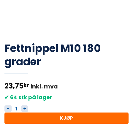
Fettnippel M10 180
grader
23,75
kr
inkl. mva
✔ 64 stk på lager
Fettnippel M10 180 grader antall
KJØP