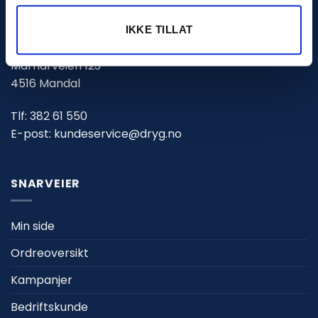
DRYG.NO (PN PROSJEKT AS)
IKKE TILLAT
Marnarveien 123
4516 Mandal
Tlf:
382 61 550
E-post:
kundeservice@dryg.no
SNARVEIER
Min side
Ordreoversikt
Kampanjer
Bedriftskunde