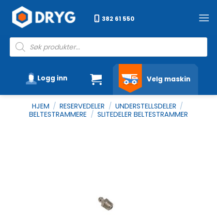
Skip
to
382 61 550
content
Products
search
Logg inn
Velg maskin
HJEM
/
RESERVEDELER
/
UNDERSTELLSDELER
/
BELTESTRAMMERE
/
SLITEDELER BELTESTRAMMER