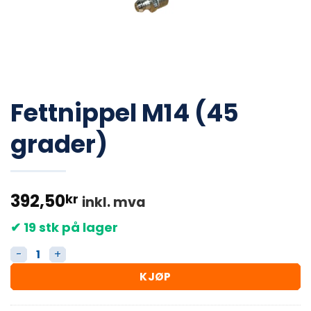
Fettnippel M14 (45
grader)
392,50
kr
inkl. mva
✔ 19 stk på lager
Fettnippel M14 (45 grader) antall
KJØP