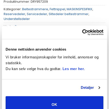
Produktnummer:
DRY957209
Kategorier:
Beltestrammere
,
Fettnippel
,
MASKINSPESIFIKK
,
Reservedeler
,
Servicedeler
,
Slitedeler beltestrammer
,
Understellsdeler
Merke:
Dryg
Denne nettsiden anvender cookies
Vi bruker informasjonskapsler for innhold, annonser og
BESKRIVELSE
statistikk.
Du kan selv velge hva du godtar.
Les mer her.
TILLEGGSINFORMASJON
PASSER TIL
Detaljer
Fettnippel M14 (45 grader)
OK