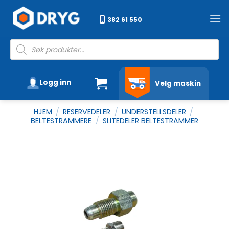
Skip
to
382 61 550
content
Products
search
Logg inn
Velg maskin
HJEM
/
RESERVEDELER
/
UNDERSTELLSDELER
/
BELTESTRAMMERE
/
SLITEDELER BELTESTRAMMER