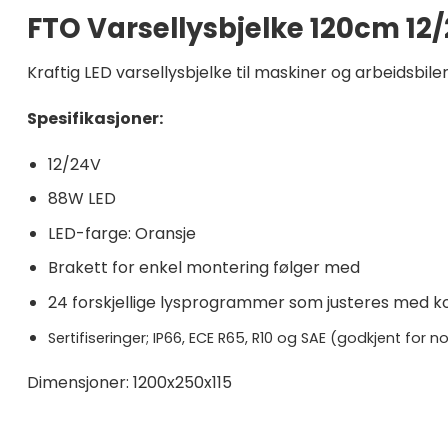
FTO Varsellysbjelke 120cm 12
Kraftig LED varsellysbjelke til maskiner og arbeids
Spesifikasjoner:
12/24V
88W LED
LED-farge: Oransje
Brakett for enkel montering følger med
24 forskjellige lysprogrammer som justeres med ko
Sertifiseringer; IP66, ECE R65, R10 og SAE (godkjent for n
Dimensjoner: 1200x250x115