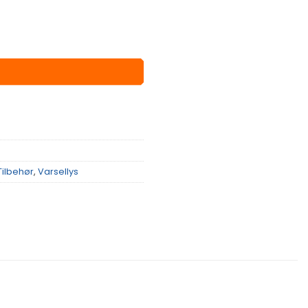
Tilbehør
,
Varsellys