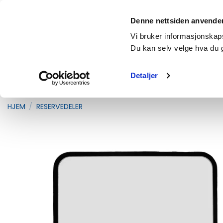
Skip
Fri frakt over 2500,- (gjelder vanlige pakker under 35kg)
to
Denne nettsiden anvende
content
Products
Vi bruker informasjonskapsl
search
Du kan selv velge hva du 
Detaljer
RESERVEDELER
UTSTYR OG REDSKAP
T
HJEM
/
RESERVEDELER