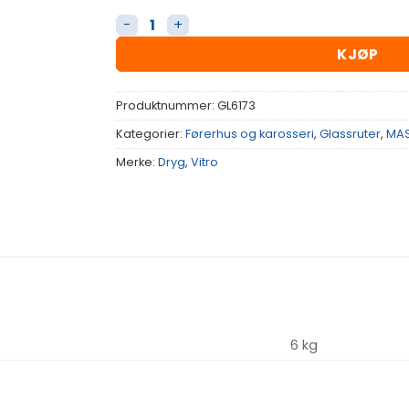
Glassrute Bak antall
KJØP
Produktnummer:
GL6173
Kategorier:
Førerhus og karosseri
,
Glassruter
,
MAS
Merke:
Dryg
,
Vitro
6 kg