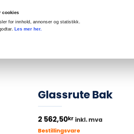
Priser inkl. mva
På
r cookies
er for innhold, annonser og statistikk.
godtar.
Les mer her.
ILBEHØR
DEKK, FELG OG KJETTING
KAMP
Glassrute Bak
2 562,50
kr
inkl. mva
Bestillingsvare