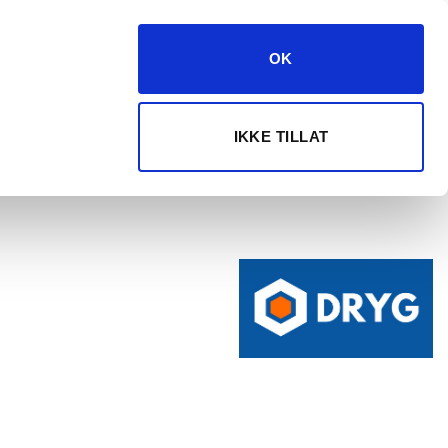
kundeservice@dryg.no
382 61 550
OK
Logg inn
Velg maskin
IKKE TILLAT
ANJER