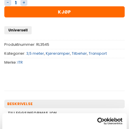
ITR Kjørerampe 3,5m med kant (maks 10170kg/par) antal
KJØP
Universell
Produktnummer:
RL3545
Kategorier:
3,5 meter
,
Kjøreramper
,
Tilbehør
,
Transport
Merke:
ITR
BESKRIVELSE
TILLEGGSINFORMASJON
ITR Kjørerampe 3,5m med kant