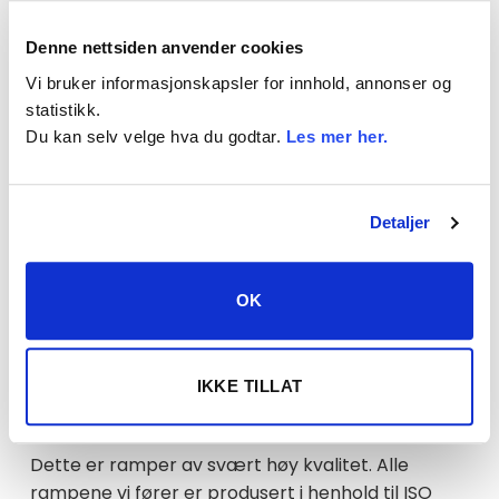
(maks 10170kg/par)
Denne nettsiden anvender cookies
Pris per par. 1 stk i handlekurv = 1 par (2 stk)
Vi bruker informasjonskapsler for innhold, annonser og
statistikk.
Lengde: 3,5 meter
Du kan selv velge hva du godtar.
Les mer her.
Vekt: 132 kg per par
Maks kapasitet: 10170kg
Bredde: 552mm
Detaljer
Innvendig bredde: 500mm
Maks kapasitet ved akselavstand = 1,5m : 9920 kg
OK
Maks kapasitet ved akselavstand = 1,75m : 10170
kg
Maks kapasitet ved akselavstand = 2m : 10170 kg
IKKE TILLAT
Referansenummer: UEL1935S10
Dette er ramper av svært høy kvalitet. Alle
rampene vi fører er produsert i henhold til ISO