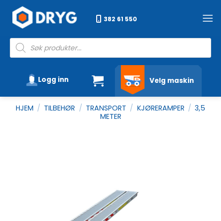
Skip
to
382 61 550
content
Products
search
Logg inn
Velg maskin
HJEM
/
TILBEHØR
/
TRANSPORT
/
KJØRERAMPER
/
3,5
METER