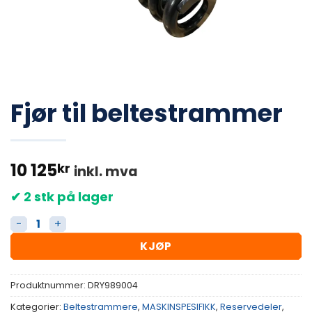
Fjør til beltestrammer
10 125
kr
inkl. mva
✔ 2 stk på lager
Fjør til beltestrammer antall
KJØP
Produktnummer:
DRY989004
Kategorier:
Beltestrammere
,
MASKINSPESIFIKK
,
Reservedeler
,