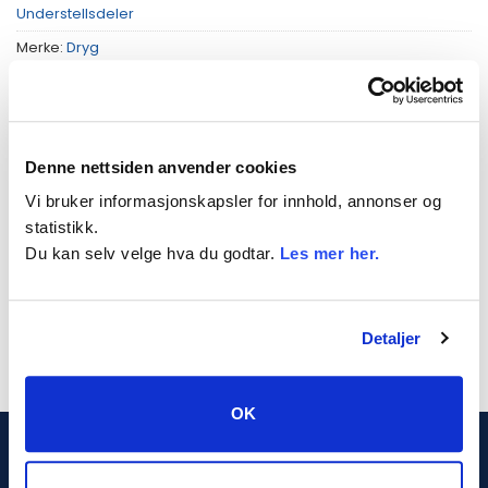
Understellsdeler
Merke:
Dryg
Denne nettsiden anvender cookies
Vi bruker informasjonskapsler for innhold, annonser og
BESKRIVELSE
statistikk.
TILLEGGSINFORMASJON
Du kan selv velge hva du godtar.
Les mer her.
Fjør til beltestrammer
Detaljer
OK
DRYG.NO (PN PROSJEKT AS)