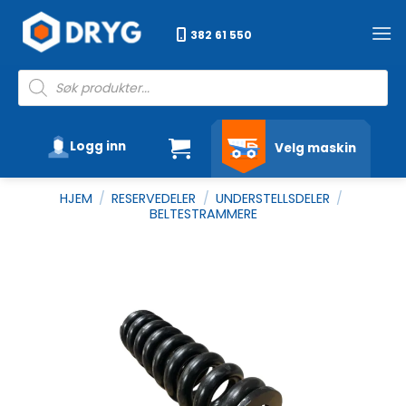
Skip
to
382 61 550
content
Products
search
Logg inn
Velg maskin
HJEM
/
RESERVEDELER
/
UNDERSTELLSDELER
/
BELTESTRAMMERE