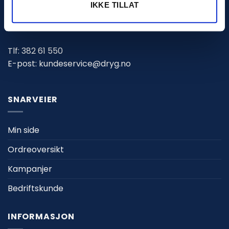
IKKE TILLAT
Marnarveien 123
4516 Mandal
Tlf:
382 61 550
E-post:
kundeservice@dryg.no
SNARVEIER
Min side
Ordreoversikt
Kampanjer
Bedriftskunde
INFORMASJON