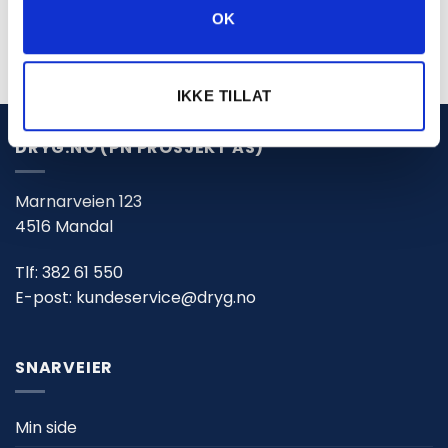
OK
IKKE TILLAT
DRYG.NO (PN PROSJEKT AS)
Marnarveien 123
4516 Mandal
Tlf:
382 61 550
E-post:
kundeservice@dryg.no
SNARVEIER
Min side