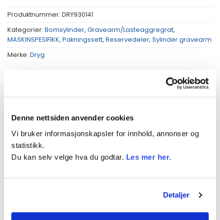
Produktnummer:
DRY930141
Kategorier:
Bomsylinder
,
Gravearm/Lasteaggregrat
,
MASKINSPESIFIKK
,
Pakningssett
,
Reservedeler
,
Sylinder gravearm
Merke:
Dryg
Denne nettsiden anvender cookies
BESKRIVELSE
Vi bruker informasjonskapsler for innhold, annonser og
TILLEGGSINFORMASJON
statistikk.
Du kan selv velge hva du godtar.
Les mer her.
PASSER TIL
Pakningssett
Detaljer
Brukes på bomsylinder til blant annet Kubota
KX61-3 og KX71-3.