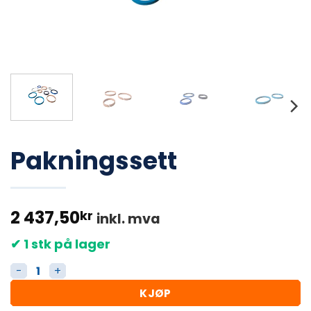
Pakningssett
2 437,50
kr
inkl. mva
✔ 1 stk på lager
Pakningssett antall
KJØP