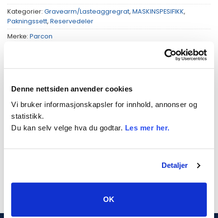
Kategorier:
Gravearm/Lasteaggregrat
,
MASKINSPESIFIKK
,
Pakningssett
,
Reservedeler
Merke:
Parcon
Denne nettsiden anvender cookies
Vi bruker informasjonskapsler for innhold, annonser og
BESKRIVELSE
statistikk.
TILLEGGSINFORMASJON
Du kan selv velge hva du godtar.
Les mer her.
PASSER TIL
Pakningssett Bomsylinder
Detaljer
OK