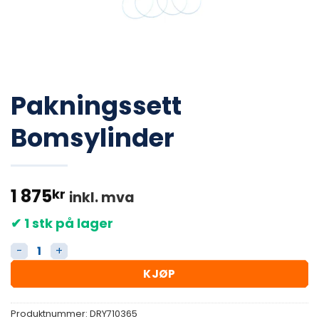
Pakningssett
Bomsylinder
1 875
kr
inkl. mva
✔ 1 stk på lager
Pakningssett Bomsylinder antall
KJØP
Produktnummer:
DRY710365