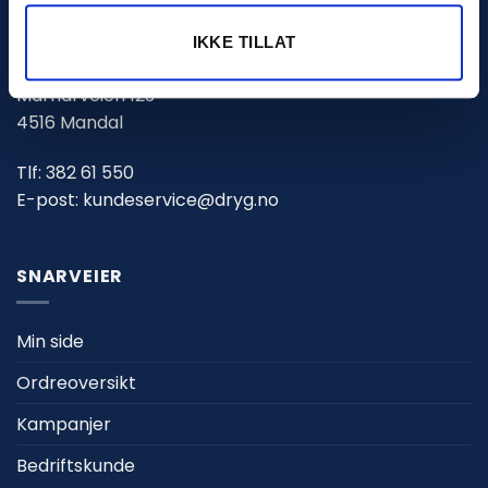
DRYG.NO (PN PROSJEKT AS)
IKKE TILLAT
Marnarveien 123
4516 Mandal
Tlf:
382 61 550
E-post:
kundeservice@dryg.no
SNARVEIER
Min side
Ordreoversikt
Kampanjer
Bedriftskunde