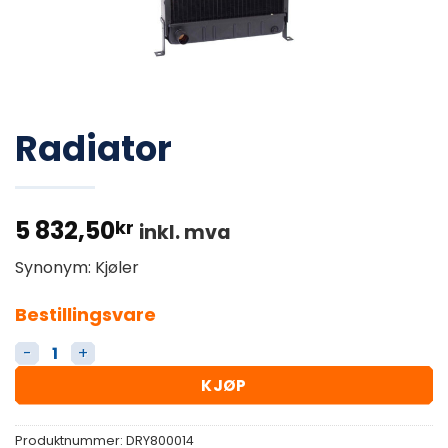
Radiator
5 832,50
kr
inkl. mva
Synonym: Kjøler
Bestillingsvare
Radiator antall
KJØP
Produktnummer:
DRY800014