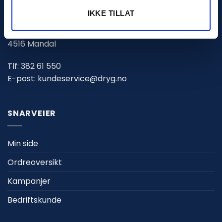
DRYG.NO (PN PROSJEKT AS)
IKKE TILLAT
Marnarveien 123
4516 Mandal
Tlf:
382 61 550
E-post:
kundeservice@dryg.no
SNARVEIER
Min side
Ordreoversikt
Kampanjer
Bedriftskunde