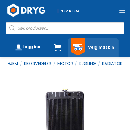
Skip
to
382 61 550
content
Products
search
Logg inn
Velg maskin
HJEM
/
RESERVEDELER
/
MOTOR
/
KJØLING
/
RADIATOR