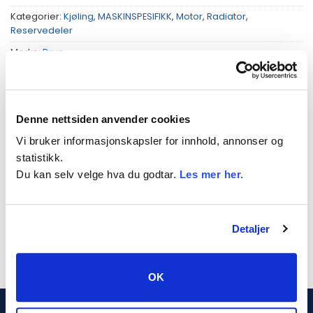
Kategorier:
Kjøling
,
MASKINSPESIFIKK
,
Motor
,
Radiator
,
Reservedeler
Merke:
Dryg
Denne nettsiden anvender cookies
Vi bruker informasjonskapsler for innhold, annonser og
TILLEGGSINFORMASJON
statistikk.
Du kan selv velge hva du godtar.
Les mer her.
PASSER TIL
VEKT
6 kg
Detaljer
OK