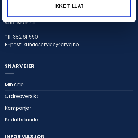
IKKE TILLAT
Marnarveien 123
4516 Mandal
Tlf:
382 61 550
E-post:
kundeservice@dryg.no
SNARVEIER
Min side
Ordreoversikt
Kampanjer
Bedriftskunde
INFORMASJON