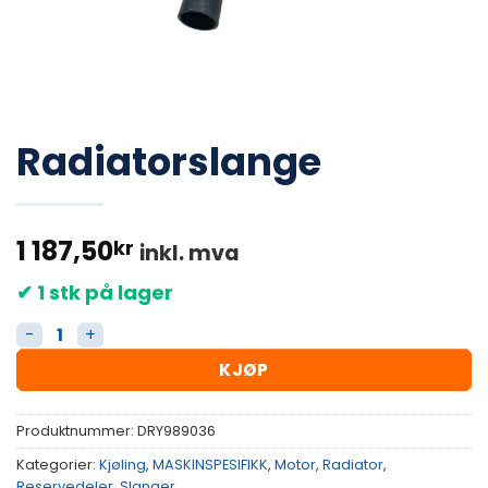
Radiatorslange
1 187,50
kr
inkl. mva
✔ 1 stk på lager
Radiatorslange antall
KJØP
Produktnummer:
DRY989036
Kategorier:
Kjøling
,
MASKINSPESIFIKK
,
Motor
,
Radiator
,
Reservedeler
,
Slanger