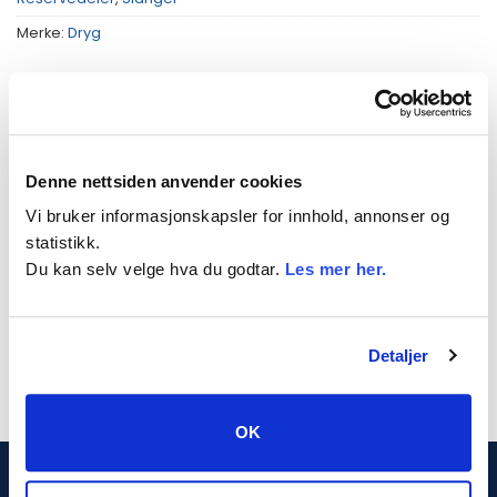
Merke:
Dryg
Denne nettsiden anvender cookies
BESKRIVELSE
Vi bruker informasjonskapsler for innhold, annonser og
TILLEGGSINFORMASJON
statistikk.
PASSER TIL
Du kan selv velge hva du godtar.
Les mer her.
Radiatorslange
Detaljer
OK
DRYG.NO (PN PROSJEKT AS)