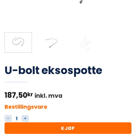
U-bolt eksospotte
187,50
kr
inkl. mva
Bestillingsvare
U-bolt eksospotte antall
KJØP