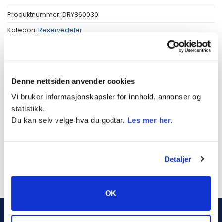
Produktnummer:
DRY860030
Kategori:
Reservedeler
Denne nettsiden anvender cookies
Vi bruker informasjonskapsler for innhold, annonser og
TILLEGGSINFORMASJON
statistikk.
PASSER TIL
Du kan selv velge hva du godtar.
Les mer her.
VEKT
1 kg
Detaljer
OK
DRYG.NO (PN PROSJEKT AS)