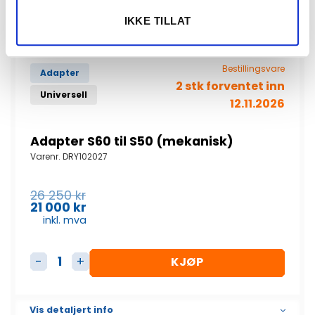
IKKE TILLAT
Bestillingsvare
Adapter
2 stk forventet inn
Universell
12.11.2026
Adapter S60 til S50 (mekanisk)
Varenr.
DRY102027
Opprinnelig
26 250
kr
pris
21 000
kr
Nåværende
var:
inkl. mva
pris
26
er:
250
21
kr.
KJØP
000
Adapter S60 til S50 (mekanisk) antall
kr.
Vis detaljert info