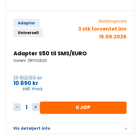
Bestillingsvare
Adapter
3 stk forventet inn
Universell
15.09.2026
Adapter S50 til SMS/EURO
Varenr.
DRY112620
Opprinnelig
13 612,50
kr
pris
10 890
kr
Nåværende
var:
inkl. mva
pris
13
er:
612,50
10
kr.
KJØP
890
Adapter S50 til SMS/EURO antall
kr.
Vis detaljert info