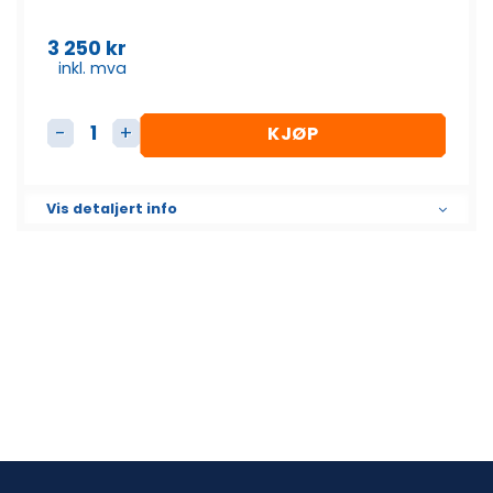
3 250
kr
inkl. mva
KJØP
L30 Redskapsfeste antall
Vis detaljert info