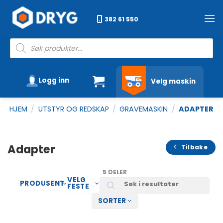
Skip
to
382 61 550
content
Products
search
Logg inn
Velg maskin
HJEM
/
UTSTYR OG REDSKAP
/
GRAVEMASKIN
/
ADAPTER
Adapter
Tilbake
5 DELER
VELG
Search
PRODUSENT
FESTE
SORTER