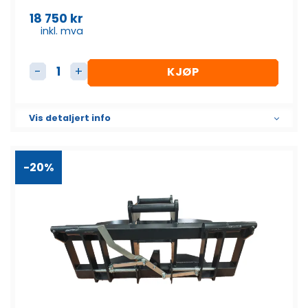
18 750
kr
inkl. mva
KJØP
Adapter S50 til S40 (mekanisk) antall
Vis detaljert info
-20%