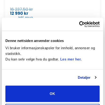
Opprinnelig
16 237,50
kr
pris
12 990
kr
Nåværende
var:
inkl. mva
pris
16
er:
237,50
12
kr.
KJØP
990
Adapter S60 til EURO/SMS antall
kr.
Denne nettsiden anvender cookies
Vis detaljert info
Vi bruker informasjonskapsler for innhold, annonser og
statistikk.
Du kan selv velge hva du godtar.
Les mer her.
-20%
Detaljer
OK