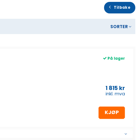
Tilbake
SORTER
På lager
1 815
kr
inkl. mva
KJØP