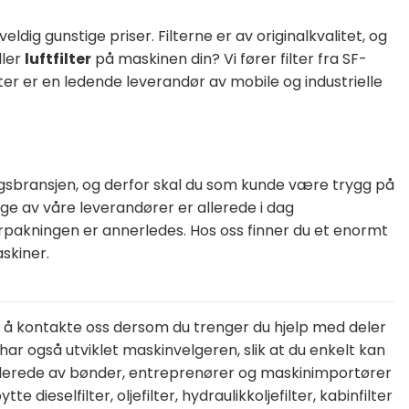
eldig gunstige priser. Filterne er av originalkvalitet, og
ller
luftfilter
på maskinen din? Vi fører filter fra SF-
ilter er en ledende leverandør av mobile og industrielle
ggsbransjen, og derfor skal du som kunde være trygg på
nge av våre leverandører er allerede i dag
forpakningen er annerledes. Hos oss finner du et enormt
skiner.
til å kontakte oss dersom du trenger du hjelp med deler
har også utviklet maskinvelgeren, slik at du enkelt kan
s allerede av bønder, entreprenører og maskinimportører
dieselfilter, oljefilter, hydraulikkoljefilter, kabinfilter