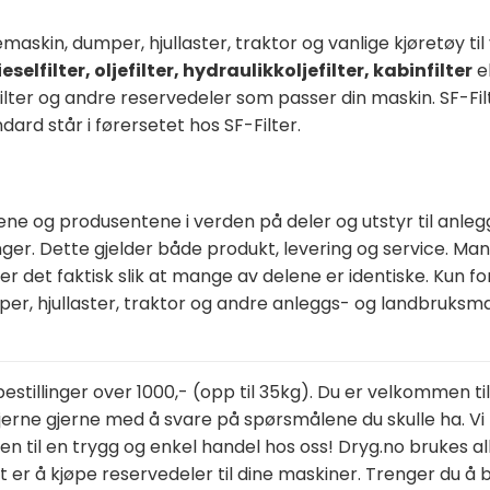
maskin, dumper, hjullaster, traktor og vanlige kjøretøy til v
ieselfilter, oljefilter, hydraulikkoljefilter, kabinfilter
e
ne filter og andre reservedeler som passer din maskin. SF-F
dard står i førersetet hos SF-Filter.
ne og produsentene i verden på deler og utstyr til anle
inger. Dette gjelder både produkt, levering og service. Ma
r det faktisk slik at mange av delene er identiske. Kun 
per, hjullaster, traktor og andre anleggs- og landbruksma
 bestillinger over 1000,- (opp til 35kg). Du er velkommen 
gjerne gjerne med å svare på spørsmålene du skulle ha. Vi 
mmen til en trygg og enkel handel hos oss! Dryg.no bruke
r å kjøpe reservedeler til dine maskiner. Trenger du å bytte 