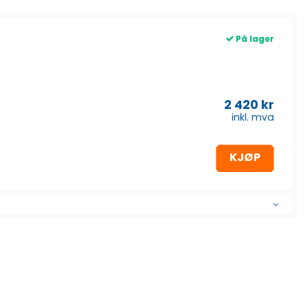
På lager
2 420
kr
inkl. mva
KJØP