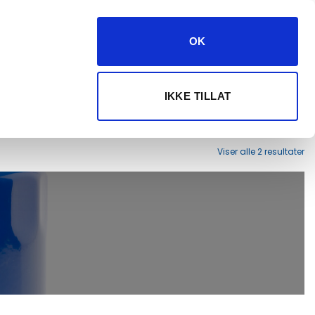
kundeservice@dryg.no
382 61 550
OK
Logg inn
Velg maskin
IKKE TILLAT
ANJER
Viser alle 2 resultater