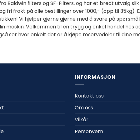
r fra Baldwin filters og SF-Filters, og har et bredt utvalg s
g fri frakt på alle bestillinger over 1000,- (opp til 35kg
utikken! Vi hjelper gjerne gjerne med å svare på spørsmåle
til din maskin. Velkommen til en trygg og enkel handel hos
å ser hvor enkelt det er å kjøpe reservedeler til dine ma
R
INFORMASJON
Kontakt oss
kt
Om oss
Vilkår
de
Personvern