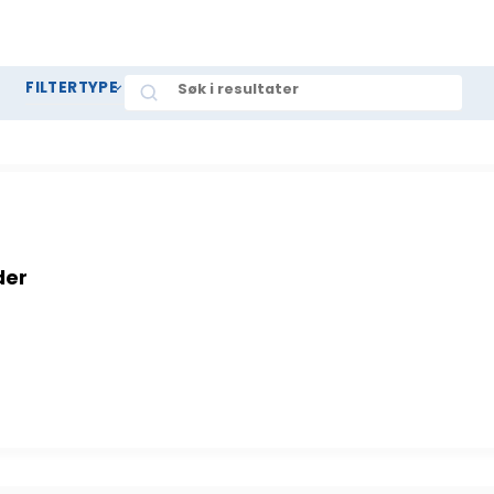
Search
FILTERTYPE
der
r antall