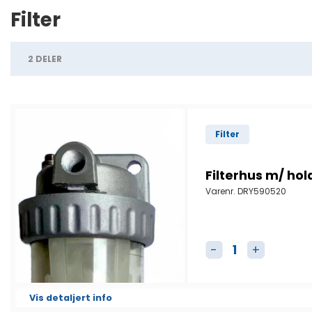
Filter
2 DELER
Filter
Filterhus m/ hol
Varenr.
DRY590520
Filterhus m/ holde
Vis detaljert info