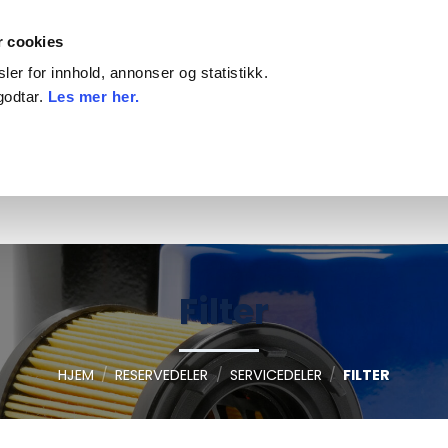
Priser inkl. mva
På
r cookies
er for innhold, annonser og statistikk.
godtar.
Les mer her.
ILBEHØR
DEKK, FELG OG KJETTING
KAMP
Filter
HJEM
/
RESERVEDELER
/
SERVICEDELER
/
FILTER