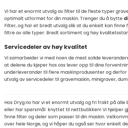
Vi har et enormt utvalg av filter til de fleste typer grave
optimalt utformet for din maskin. Trenger du å bytte
d
Filter, og har et bredt utvalg slik at du enkelt kan fin
filtre av alle typer. Bredt sortiment og høy kvalitetsstan
Servicedeler av høy kvalitet
Vi samarbeider vi med noen de mest solide leverandøre
at delene du kjøper hos oss lever opp til dine forventn
underleverandør til flere maskinprodusenter og derfor e
utvalg av servicedeler til gravemaskin, minigraver, dum
Hos Dryg.no har vi et enormt utvalg og fri frakt på alle
eller har spørsmål knyttet til nettbutikken! Vi hjelper 
finne filter og deler som passer til din maskin. Velko
over hele Norge, og vi håper du også ser hvor enkelt det e