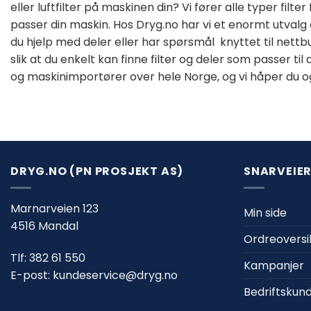
eller luftfilter på maskinen din? Vi fører alle typer filte
passer din maskin. Hos Dryg.no har vi et enormt utvalg o
du hjelp med deler eller har spørsmål knyttet til nettb
slik at du enkelt kan finne filter og deler som passer 
og maskinimportører over hele Norge, og vi håper du ogs
DRYG.NO (PN PROSJEKT AS)
SNARVEIE
Marnarveien 123
Min side
4516 Mandal
Ordreoversi
Tlf:
382 61 550
Kampanjer
E-post:
kundeservice@dryg.no
Bedriftskun