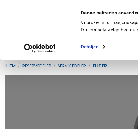
Skip
Fri frakt over 2500,- (gjelder vanlige pakker under 35kg)
to
Denne nettsiden anvende
content
Products
Vi bruker informasjonskapsl
search
Du kan selv velge hva du 
Detaljer
RESERVEDELER
UTSTYR OG REDSKAP
T
HJEM
/
RESERVEDELER
/
SERVICEDELER
/
FILTER