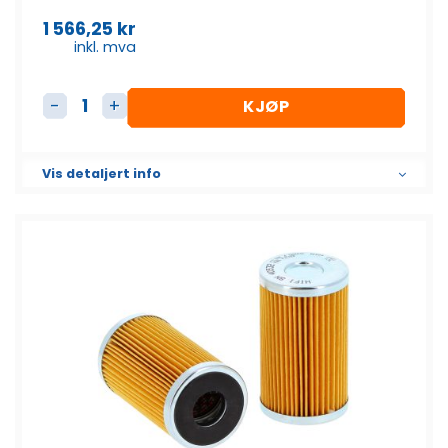
1 566,25
kr
inkl. mva
KJØP
Dieselfilter Element SK3039 antall
Vis detaljert info