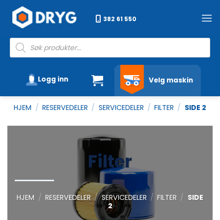
Skip
to
382 61 550
content
Products
search
Logg inn
Velg maskin
HJEM
/
RESERVEDELER
/
SERVICEDELER
/
FILTER
/
SIDE 2
Filter
HJEM
/
RESERVEDELER
/
SERVICEDELER
/
FILTER
/
SIDE
2