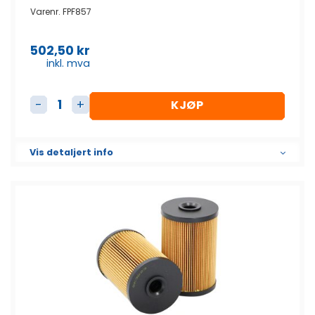
Varenr.
FPF857
502,50
kr
inkl. mva
KJØP
Dieselfilter Element SB2271 antall
Vis detaljert info