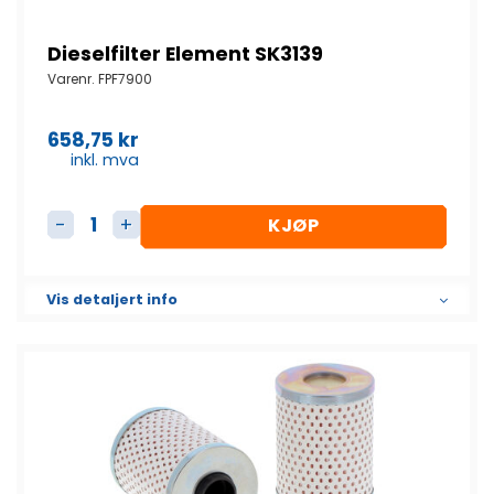
Dieselfilter Element SK3139
Varenr.
FPF7900
658,75
kr
inkl. mva
KJØP
Dieselfilter Element SK3139 antall
Vis detaljert info