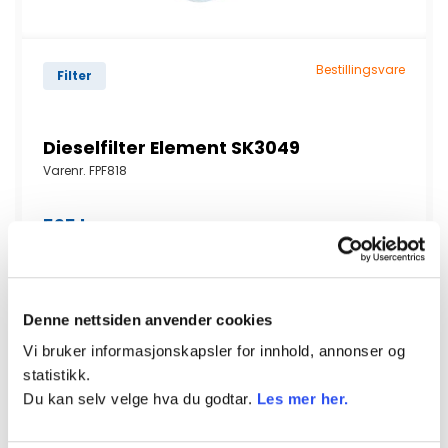
Bestillingsvare
Filter
Dieselfilter Element SK3049
Varenr.
FPF818
595
kr
inkl.
mva
KJØP
Denne nettsiden anvender cookies
Dieselfilter Element SK3049 antall
Vi bruker informasjonskapsler for innhold, annonser og
statistikk.
Vis detaljert info
Du kan selv velge hva du godtar.
Les mer her.