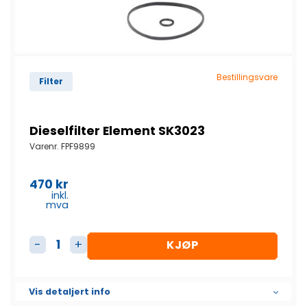
Bestillingsvare
Filter
Dieselfilter Element SK3023
Varenr.
FPF9899
470
kr
inkl.
mva
KJØP
Dieselfilter Element SK3023 antall
Vis detaljert info