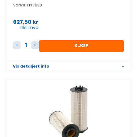
Varenr.
FPF7938
627,50
kr
inkl. mva
KJØP
Dieselfilter Element SK3152 antall
Vis detaljert info