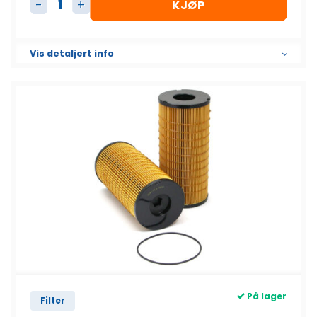
KJØP
Dieselfilter Element SK3138 antall
Vis detaljert info
På lager
Filter