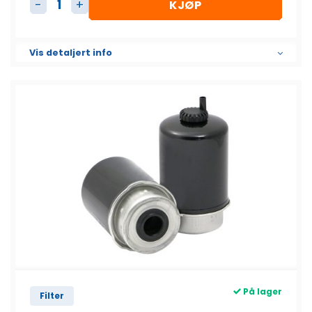
KJØP
Dieselfilter bajonett SK3473 antall
Vis detaljert info
På lager
Filter