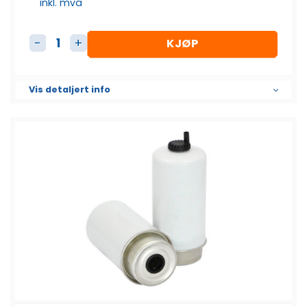
inkl. mva
KJØP
Dieselfilter bajonett SK3304 antall
Vis detaljert info