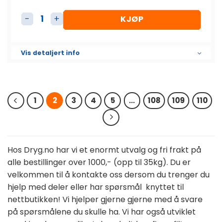
KJØP
Dieselfilter Element SK3184 antall
Vis detaljert info
1
2
3
4
5
…
108
109
110
Hos Dryg.no har vi et enormt utvalg og fri frakt på
alle bestillinger over 1000,- (opp til 35kg). Du er
velkommen til å kontakte oss dersom du trenger du
hjelp med deler eller har spørsmål knyttet til
nettbutikken! Vi hjelper gjerne gjerne med å svare
på spørsmålene du skulle ha. Vi har også utviklet