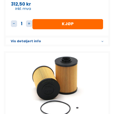
312,50
kr
inkl. mva
KJØP
Dieselfilter Element SK3159 antall
Vis detaljert info