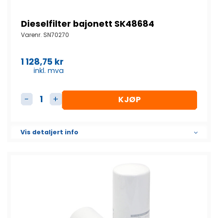
Dieselfilter bajonett SK48684
Varenr.
SN70270
1 128,75
kr
inkl. mva
KJØP
Dieselfilter bajonett SK48684 antall
Vis detaljert info