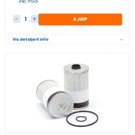
inkl. mva
KJØP
Dieselfilter Element SK3063 antall
Vis detaljert info