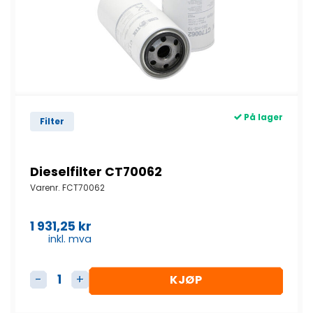
På lager
Filter
Dieselfilter CT70062
Varenr.
FCT70062
1 931,25
kr
inkl. mva
KJØP
Dieselfilter CT70062 antall