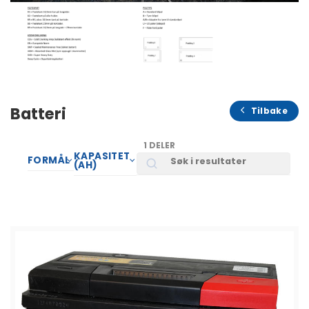
Batteri
Tilbake
1 DELER
KAPASITET
Search
FORMÅL
(AH)
SORTER