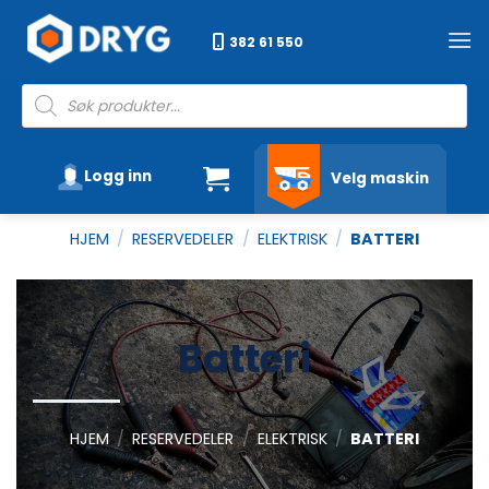
Skip
to
382 61 550
content
Products
search
Logg inn
Velg maskin
HJEM
/
RESERVEDELER
/
ELEKTRISK
/
BATTERI
Batteri
HJEM
/
RESERVEDELER
/
ELEKTRISK
/
BATTERI