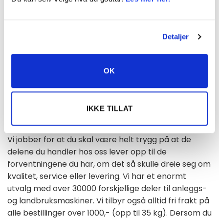
Trenger du nytt batteri til din maskin? Hos Dryg.no
har vi et stort utvalg av elektriske deler til din
Detaljer
anleggs- eller landbruksmaskin. Vi har et bredt
sortiment med kvalitetssikre batterier til gode priser.
Dersom du er usikker på hva slags elektriske deler du
OK
skal velge kan du benytte deg av vår maskinvelger,
som enkelt filtrerer ut de produktene som passer til
din spesifikke maskin.
IKKE TILLAT
Vi jobber for at du skal være helt trygg på at de
delene du handler hos oss lever opp til de
forventningene du har, om det så skulle dreie seg om
kvalitet, service eller levering. Vi har et enormt
utvalg med over 30000 forskjellige deler til anleggs-
og landbruksmaskiner. Vi tilbyr også alltid fri frakt på
alle bestillinger over 1000,- (opp til 35 kg). Dersom du