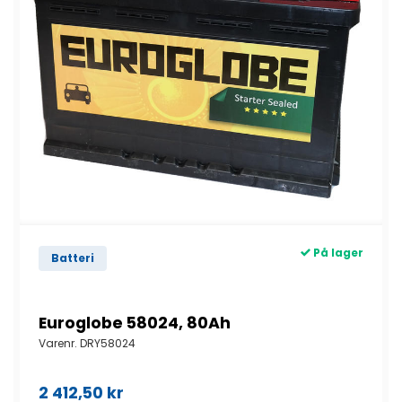
På lager
Batteri
Euroglobe 58024, 80Ah
Varenr.
DRY58024
2 412,50
kr