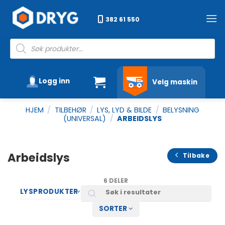
Skip
to
382 61 550
content
Products
search
Logg inn
Velg maskin
HJEM
/
TILBEHØR
/
LYS, LYD & BILDE
/
BELYSNING
(UNIVERSAL)
/
ARBEIDSLYS
Arbeidslys
Tilbake
6 DELER
Search
LYSPRODUKTER
SORTER