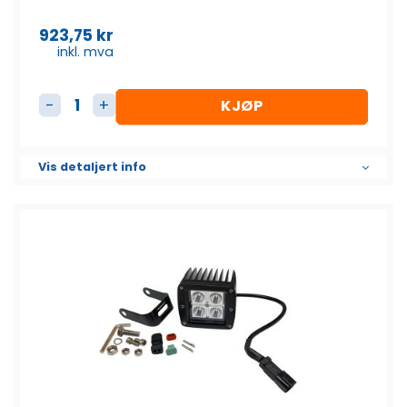
923,75
kr
inkl. mva
KJØP
Arbeidslys antall
Vis detaljert info