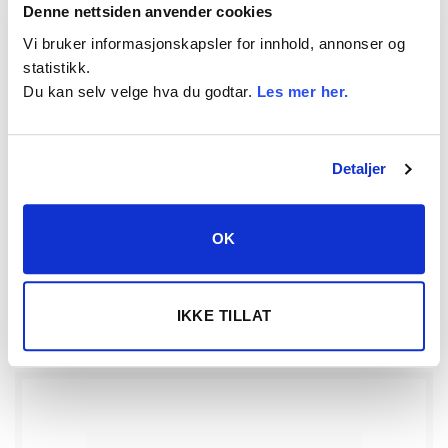
Denne nettsiden anvender cookies
På lager
Arbeidslys
Vi bruker informasjonskapsler for innhold, annonser og
Universell
statistikk.
Du kan selv velge hva du godtar.
Les mer her.
LED arbeidslys 18W
Varenr.
DRY956516
Detaljer
687,50
kr
inkl. mva
OK
KJØP
LED arbeidslys 18W antall
IKKE TILLAT
Vis detaljert info