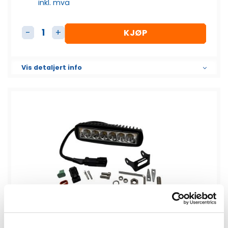
inkl. mva
KJØP
Arbeidslys LED 60W CREE antall
Vis detaljert info