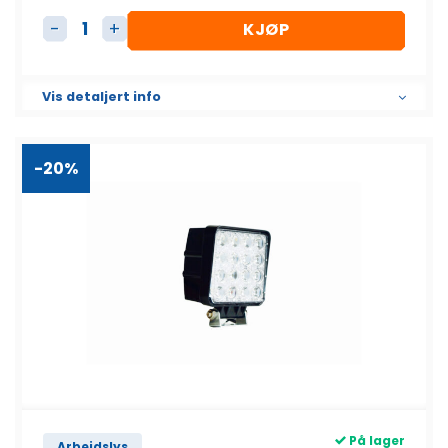
KJØP
Arbeidslys LED 27W antall
Vis detaljert info
-20%
På lager
Arbeidslys