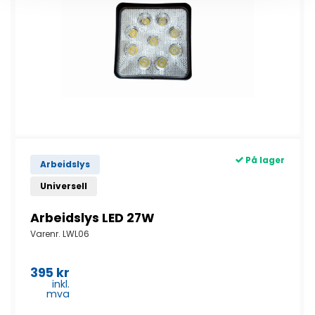
På lager
Arbeidslys
Universell
Arbeidslys LED 27W
Varenr.
LWL06
395
kr
inkl.
mva