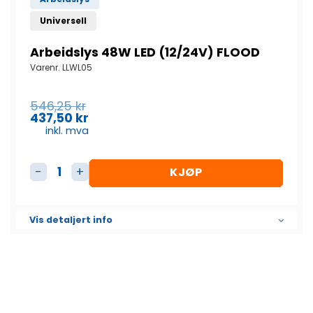
Universell
Arbeidslys 48W LED (12/24V) FLOOD
Varenr.
LLWL05
Opprinnelig
546,25
kr
pris
437,50
kr
Nåværende
var:
inkl. mva
pris
546,25
er:
kr.
437,50
KJØP
kr.
Arbeidslys 48W LED (12/24V) FLOOD antall
Vis detaljert info