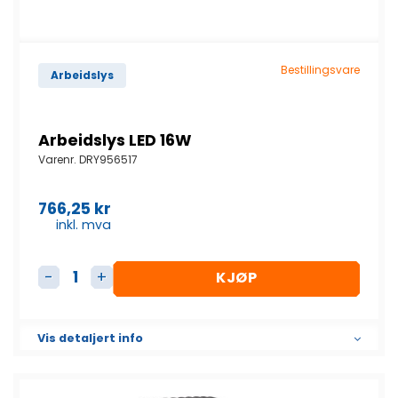
Bestillingsvare
Arbeidslys
Arbeidslys LED 16W
Varenr.
DRY956517
766,25
kr
inkl. mva
KJØP
Arbeidslys LED 16W antall
Vis detaljert info