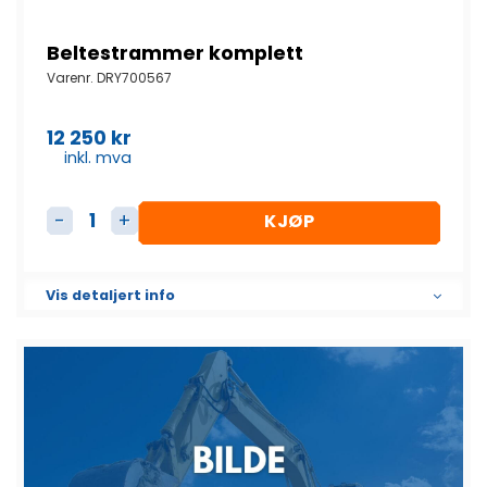
Beltestrammer komplett
Varenr.
DRY700567
12 250
kr
inkl. mva
KJØP
Beltestrammer komplett antall
Vis detaljert info