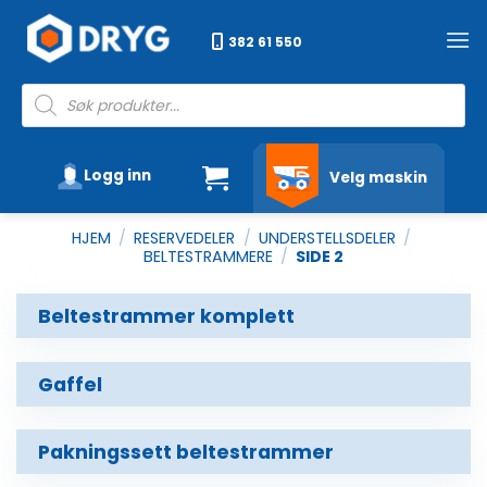
Skip
to
382 61 550
content
Products
search
Logg inn
Velg maskin
HJEM
/
RESERVEDELER
/
UNDERSTELLSDELER
/
BELTESTRAMMERE
/
SIDE 2
Beltestrammer komplett
Gaffel
Pakningssett beltestrammer