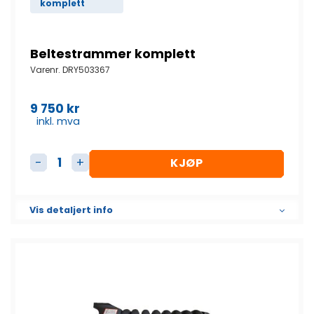
komplett
Beltestrammer komplett
Varenr.
DRY503367
9 750
kr
inkl. mva
KJØP
Beltestrammer komplett antall
Vis detaljert info