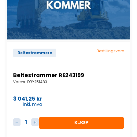
Bestillingsvare
Beltestrammere
Beltestrammer RE243199
Varenr.
DRY251483
3 041,25
kr
inkl. mva
KJØP
Beltestrammer RE243199 antall