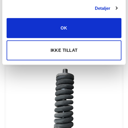
Detaljer
11 875
kr
inkl. mva
OK
KJØP
Beltestrammer komplett antall
IKKE TILLAT
Vis detaljert info