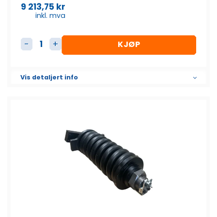
9 213,75
kr
inkl. mva
KJØP
Beltestrammer komplett antall
Vis detaljert info