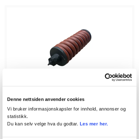
Denne nettsiden anvender cookies
På lager
Beltestrammer
komplett
Vi bruker informasjonskapsler for innhold, annonser og
statistikk.
Du kan selv velge hva du godtar.
Les mer her.
Beltestrammer komplett
Varenr.
DRY957330