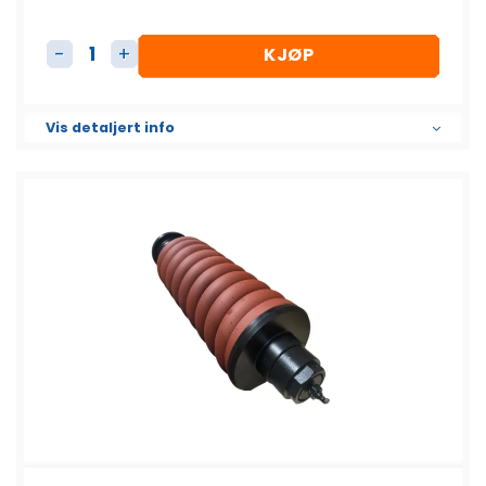
KJØP
Beltestrammer komplett antall
Vis detaljert info