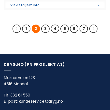
Vis detaljert info
1
2
3
4
5
6
7
DRYG.NO (PN PROSJEKT AS)
Marnarveien 123
4516 Mandal
Tlf:
382 61 550
E-post:
kundeservice@dryg.no