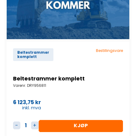
Bestillingsvare
Beltestrammer
komplett
Beltestrammer komplett
Varenr.
DRY956811
6 123,75
kr
inkl. mva
KJØP
Beltestrammer komplett antall