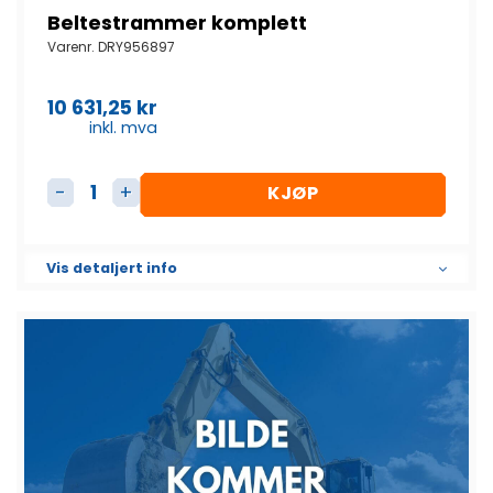
Beltestrammer komplett
Varenr.
DRY956897
10 631,25
kr
inkl. mva
KJØP
Beltestrammer komplett antall
Vis detaljert info