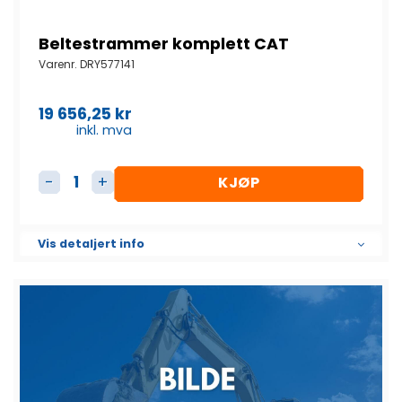
Beltestrammer komplett CAT
Varenr.
DRY577141
19 656,25
kr
inkl. mva
KJØP
Beltestrammer komplett CAT antall
Vis detaljert info