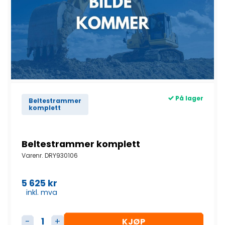
På lager
Beltestrammer
komplett
Beltestrammer komplett
Varenr.
DRY930106
5 625
kr
inkl. mva
KJØP