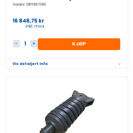
Varenr.
DRY957195
16 848,75
kr
inkl. mva
KJØP
Beltestrammer komplett antall
Vis detaljert info