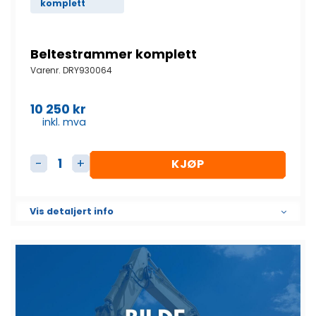
komplett
Beltestrammer komplett
Varenr.
DRY930064
10 250
kr
inkl. mva
KJØP
Beltestrammer komplett antall
Vis detaljert info